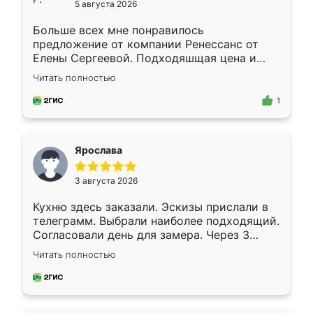
5 августа 2026
Больше всех мне понравилось
предложение от компании Ренессанс от
Елены Сергеевой. Подходяшщая цена и
короткие сроки изготовления. Приехавший
Читать полностью
для замера сотрудник Владислав
предложил по моему эскизу самый
1
подходящий вариант шкафа. Немного его
видоизменил, получилось даже лучше, чем
я хотела.
Ярослава
3 августа 2026
Кухню здесь заказали. Эскизы прислали в
телеграмм. Выбрали наиболее подходящий.
Согласовали день для замера. Через 3
недели кухня была уже готова. Остались
Читать полностью
довольны работой. Спасибо Ренессанс
мебель за качественную работу!