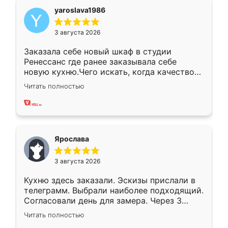
yaroslava1986
3 августа 2026
Заказала себе новый шкаф в студии
Ренессанс где ранее заказывала себе
новую кухню.Чего искать, когда качеством
вполне довольна. Служит кухня уже почти
Читать полностью
два года, нареканий нет.
Ярослава
3 августа 2026
Кухню здесь заказали. Эскизы прислали в
телеграмм. Выбрали наиболее подходящий.
Согласовали день для замера. Через 3
недели кухня была уже готова. Остались
Читать полностью
довольны работой. Спасибо Ренессанс