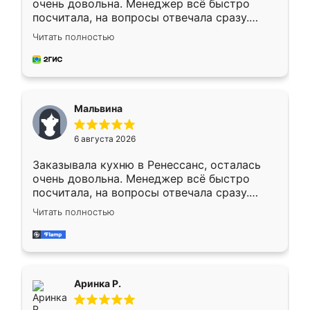
очень довольна. Менеджер всё быстро
посчитала, на вопросы отвечала сразу.
Замерщик приехал в субботу, подошёл к
Читать полностью
делу со всей ответственностью. Собрали
за день, ребята работали аккуратно, даже
пыли почти не было. Качество отличное,
ящики ходят плавно, ничего не скрипит.
Всё подошло как влитое.
Мальвина
6 августа 2026
Заказывала кухню в Ренессанс, осталась
очень довольна. Менеджер всё быстро
посчитала, на вопросы отвечала сразу.
Замерщик приехал в субботу, подошёл к
Читать полностью
делу со всей ответственностью. Собрали
за день, ребята работали аккуратно, даже
пыли почти не было. Качество отличное,
ящики ходят плавно, ничего не скрипит.
Всё подошло как влитое.
Аринка Р.