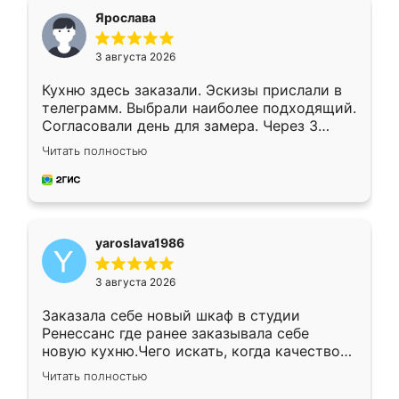
я хотела.
Ярослава
3 августа 2026
Кухню здесь заказали. Эскизы прислали в
телеграмм. Выбрали наиболее подходящий.
Согласовали день для замера. Через 3
недели кухня была уже готова. Остались
Читать полностью
довольны работой. Спасибо Ренессанс
мебель за качественную работу!
yaroslava1986
3 августа 2026
Заказала себе новый шкаф в студии
Ренессанс где ранее заказывала себе
новую кухню.Чего искать, когда качеством
вполне довольна. Служит кухня уже почти
Читать полностью
два года, нареканий нет.