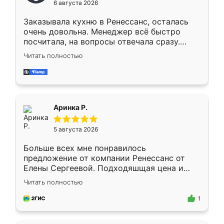
6 августа 2026
мебели буду заказывать только здесь.
Заказывала кухню в Ренессанс, осталась
очень довольна. Менеджер всё быстро
посчитала, на вопросы отвечала сразу.
Замерщик приехал в субботу, подошёл к
Читать полностью
делу со всей ответственностью. Собрали
за день, ребята работали аккуратно, даже
пыли почти не было. Качество отличное,
ящики ходят плавно, ничего не скрипит.
Всё подошло как влитое.
Аринка Р.
5 августа 2026
Больше всех мне понравилось
предложение от компании Ренессанс от
Елены Сергеевой. Подходяшщая цена и
короткие сроки изготовления. Приехавший
Читать полностью
для замера сотрудник Владислав
предложил по моему эскизу самый
1
подходящий вариант шкафа. Немного его
видоизменил, получилось даже лучше, чем