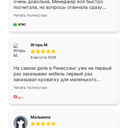
очень довольна. Менеджер всё быстро
посчитала, на вопросы отвечала сразу.
Замерщик приехал в субботу, подошёл к
Читать полностью
делу со всей ответственностью. Собрали
за день, ребята работали аккуратно, даже
пыли почти не было. Качество отличное,
ящики ходят плавно, ничего не скрипит.
Всё подошло как влитое.
Игорь М.
6 августа 2026
На самом деле в Ренессанс уже не первый
раз заказываю мебель первый раз
заказывал кроватку для маленького
ребёнка при его рождении ,во второй раз
Читать полностью
заказал шкаф-купе. По качеству очень
хорошее сборка достаточно быстрая,
также адекватные цены. До этого
сравнивал с разными конкурентами в этом
сегменте ,выбор у конкурентов куда
Мальвина
меньше, здесь же он более разнообразный.
Мне нравится ,если что-то потребуется из