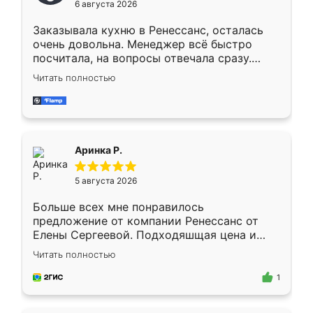
6 августа 2026
мебели буду заказывать только здесь.
Заказывала кухню в Ренессанс, осталась
очень довольна. Менеджер всё быстро
посчитала, на вопросы отвечала сразу.
Замерщик приехал в субботу, подошёл к
Читать полностью
делу со всей ответственностью. Собрали
за день, ребята работали аккуратно, даже
пыли почти не было. Качество отличное,
ящики ходят плавно, ничего не скрипит.
Всё подошло как влитое.
Аринка Р.
5 августа 2026
Больше всех мне понравилось
предложение от компании Ренессанс от
Елены Сергеевой. Подходяшщая цена и
короткие сроки изготовления. Приехавший
Читать полностью
для замера сотрудник Владислав
предложил по моему эскизу самый
1
подходящий вариант шкафа. Немного его
видоизменил, получилось даже лучше, чем