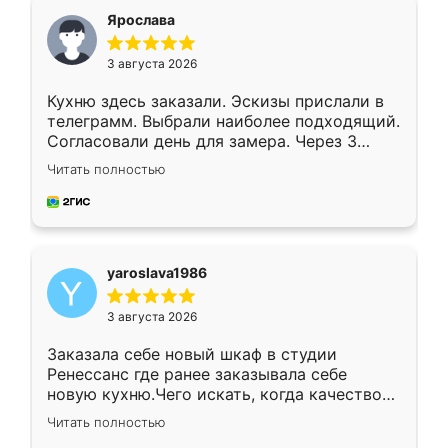
я хотела.
Ярослава
3 августа 2026
Кухню здесь заказали. Эскизы прислали в
телеграмм. Выбрали наиболее подходящий.
Согласовали день для замера. Через 3
недели кухня была уже готова. Остались
Читать полностью
довольны работой. Спасибо Ренессанс
мебель за качественную работу!
yaroslava1986
3 августа 2026
Заказала себе новый шкаф в студии
Ренессанс где ранее заказывала себе
новую кухню.Чего искать, когда качеством
вполне довольна. Служит кухня уже почти
Читать полностью
два года, нареканий нет.