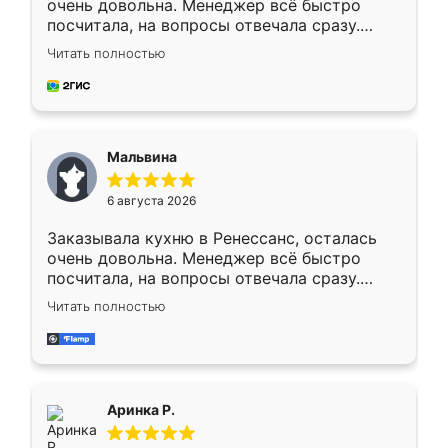
очень довольна. Менеджер всё быстро
посчитала, на вопросы отвечала сразу.
Замерщик приехал в субботу, подошёл к
Читать полностью
делу со всей ответственностью. Собрали
за день, ребята работали аккуратно, даже
пыли почти не было. Качество отличное,
ящики ходят плавно, ничего не скрипит.
Всё подошло как влитое.
Мальвина
6 августа 2026
Заказывала кухню в Ренессанс, осталась
очень довольна. Менеджер всё быстро
посчитала, на вопросы отвечала сразу.
Замерщик приехал в субботу, подошёл к
Читать полностью
делу со всей ответственностью. Собрали
за день, ребята работали аккуратно, даже
пыли почти не было. Качество отличное,
ящики ходят плавно, ничего не скрипит.
Всё подошло как влитое.
Аринка Р.