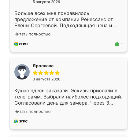
5 августа 2026
Больше всех мне понравилось
предложение от компании Ренессанс от
Елены Сергеевой. Подходяшщая цена и
короткие сроки изготовления. Приехавший
Читать полностью
для замера сотрудник Владислав
предложил по моему эскизу самый
1
подходящий вариант шкафа. Немного его
видоизменил, получилось даже лучше, чем
я хотела.
Ярослава
3 августа 2026
Кухню здесь заказали. Эскизы прислали в
телеграмм. Выбрали наиболее подходящий.
Согласовали день для замера. Через 3
недели кухня была уже готова. Остались
Читать полностью
довольны работой. Спасибо Ренессанс
мебель за качественную работу!