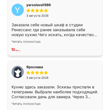
yaroslava1986
3 августа 2026
Заказала себе новый шкаф в студии
Ренессанс где ранее заказывала себе
новую кухню.Чего искать, когда качеством
вполне довольна. Служит кухня уже почти
Читать полностью
два года, нареканий нет.
Ярослава
3 августа 2026
Кухню здесь заказали. Эскизы прислали в
телеграмм. Выбрали наиболее подходящий.
Согласовали день для замера. Через 3
недели кухня была уже готова. Остались
Читать полностью
довольны работой. Спасибо Ренессанс