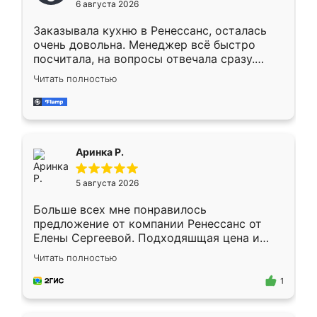
6 августа 2026
мебели буду заказывать только здесь.
Заказывала кухню в Ренессанс, осталась
очень довольна. Менеджер всё быстро
посчитала, на вопросы отвечала сразу.
Замерщик приехал в субботу, подошёл к
Читать полностью
делу со всей ответственностью. Собрали
за день, ребята работали аккуратно, даже
пыли почти не было. Качество отличное,
ящики ходят плавно, ничего не скрипит.
Всё подошло как влитое.
Аринка Р.
5 августа 2026
Больше всех мне понравилось
предложение от компании Ренессанс от
Елены Сергеевой. Подходяшщая цена и
короткие сроки изготовления. Приехавший
Читать полностью
для замера сотрудник Владислав
предложил по моему эскизу самый
1
подходящий вариант шкафа. Немного его
видоизменил, получилось даже лучше, чем