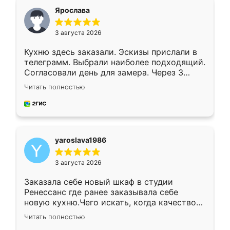
я хотела.
Ярослава
3 августа 2026
Кухню здесь заказали. Эскизы прислали в
телеграмм. Выбрали наиболее подходящий.
Согласовали день для замера. Через 3
недели кухня была уже готова. Остались
Читать полностью
довольны работой. Спасибо Ренессанс
мебель за качественную работу!
yaroslava1986
3 августа 2026
Заказала себе новый шкаф в студии
Ренессанс где ранее заказывала себе
новую кухню.Чего искать, когда качеством
вполне довольна. Служит кухня уже почти
Читать полностью
два года, нареканий нет.