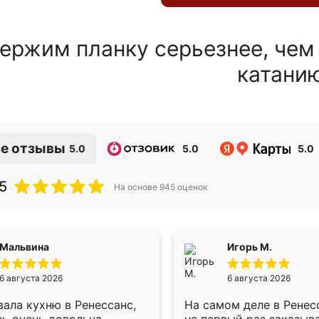
ержим планку серьезнее, чем
катани
е отзывы
5.0
5.0
5.0
5
На основе
945
оценок
Мальвина
Игорь М.
6 августа 2026
6 августа 2026
ала кухню в Ренессанс,
На самом деле в Ренес