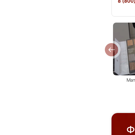
8 (800)
Мат
Ф