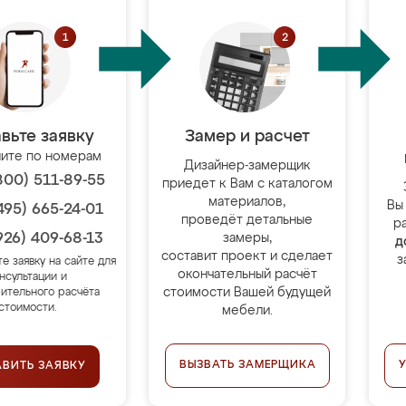
вьте заявку
Замер и расчет
ите по номерам
Дизайнер-замерщик
800) 511-89-55
приедет к Вам с каталогом
материалов,
Вы
495) 665-24-01
проведёт детальные
р
926) 409-68-13
замеры,
д
составит проект и сделает
з
те заявку на сайте для
окончательный расчёт
нсультации и
стоимости Вашей будущей
ительного расчёта
стоимости.
мебели.
ВЫЗВАТЬ ЗАМЕРЩИКА
АВИТЬ ЗАЯВКУ