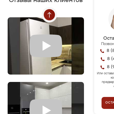
Отзывы наших клиентов
Оста
Позвон
8 (
8 (
8 (
Или оставь
ко
предвар
ОСТ