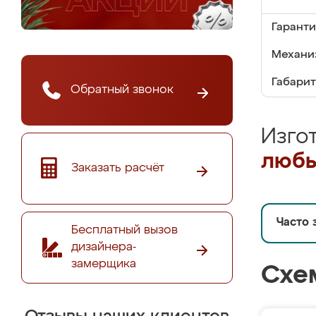
Гаранти
Механи
Габарит
Обратный звонок
Изго
любы
Заказать расчёт
Часто 
Бесплатный вызов
дизайнера-
замерщика
Схе