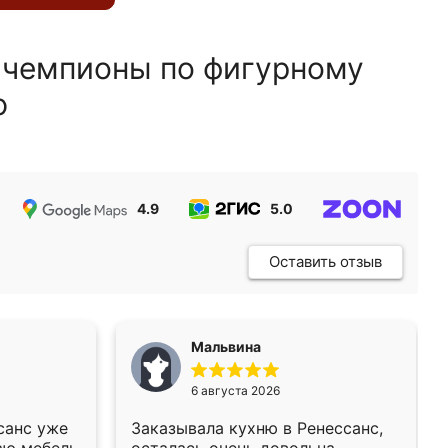
 чемпионы по фигурному
ю
4.9
5.0
5.0
Оставить отзыв
Мальвина
6 августа 2026
санс уже
Заказывала кухню в Ренессанс,