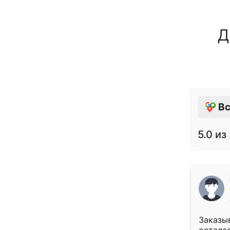
Д
Вс
5.0
из 
Заказыв