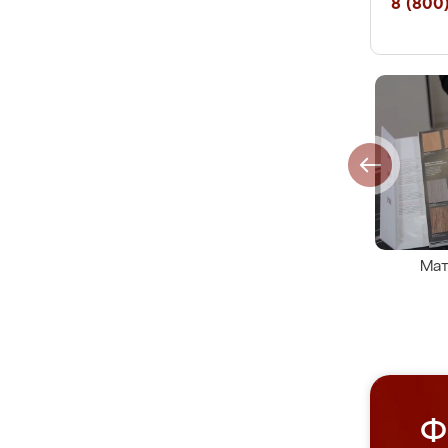
8 (800)
Мат
Ф