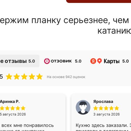
ержим планку серьезнее, чем
катани
е отзывы
5.0
5.0
5.0
5
На основе
942
оценок
Аринка Р.
Ярослава
5 августа 2026
3 августа 2026
 всех мне понравилось
Кухню здесь заказали.