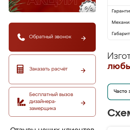
Гаранти
Механи
Габарит
Обратный звонок
Изго
любы
Заказать расчёт
Часто 
Бесплатный вызов
дизайнера-
замерщика
Схе