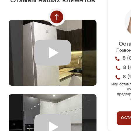
Отзывы наших клиентов
Оста
Позвон
8 (
8 (
8 (
Или оставь
ко
предвар
ОСТ