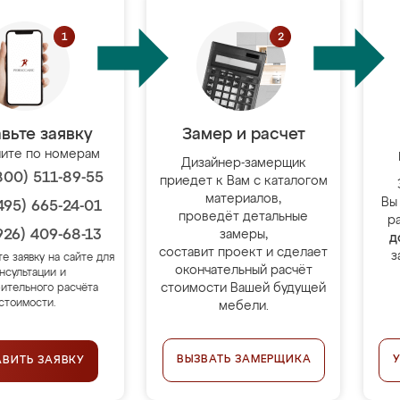
вьте заявку
Замер и расчет
ите по номерам
Дизайнер-замерщик
800) 511-89-55
приедет к Вам с каталогом
материалов,
Вы
495) 665-24-01
проведёт детальные
р
926) 409-68-13
замеры,
д
составит проект и сделает
з
те заявку на сайте для
окончательный расчёт
нсультации и
стоимости Вашей будущей
ительного расчёта
стоимости.
мебели.
ВЫЗВАТЬ ЗАМЕРЩИКА
АВИТЬ ЗАЯВКУ