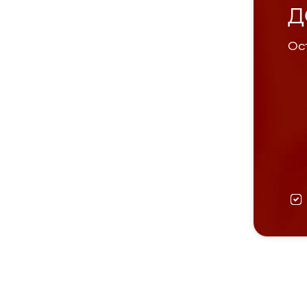
Д
Ост