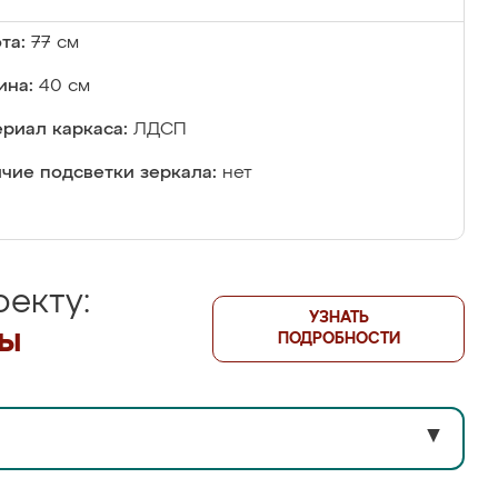
та:
77 см
ина:
40 см
риал каркаса:
ЛДСП
чие подсветки зеркала:
нет
екту:
УЗНАТЬ
лы
ПОДРОБНОСТИ
▼