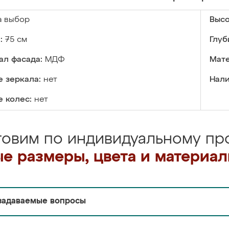
а выбор
Высо
:
75 см
Глуб
ал фасада:
МДФ
Мате
 зеркала:
нет
Нали
 колес:
нет
товим по индивидуальному про
е размеры, цвета и материа
задаваемые вопросы