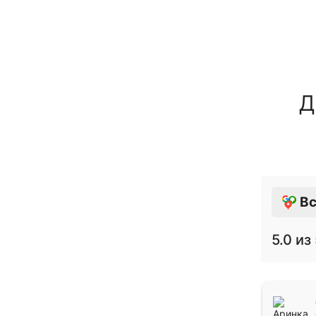
Д
Вс
5.0
из 