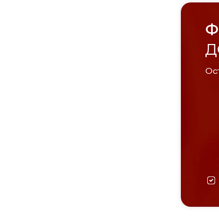
Ф
Д
Ост