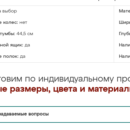
а выбор
Мате
 колес:
нет
Шири
тумбы:
44,5 см
Глуб
ной ящик:
да
Нали
е полок:
да
Нали
товим по индивидуальному про
е размеры, цвета и материа
задаваемые вопросы