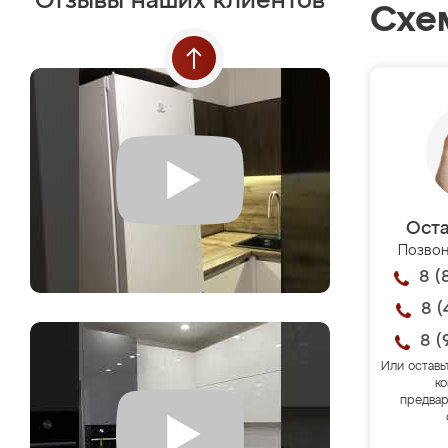
Отзывы наших клиентов
Схе
Оста
Позвон
8 (
8 (
8 (
Или оставь
ко
предвар