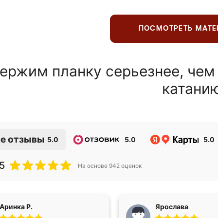
ПОСМОТРЕТЬ МАТ
ержим планку серьезнее, чем
катани
е отзывы
5.0
5.0
5.0
5
На основе
942
оценок
Аринка Р.
Ярослава