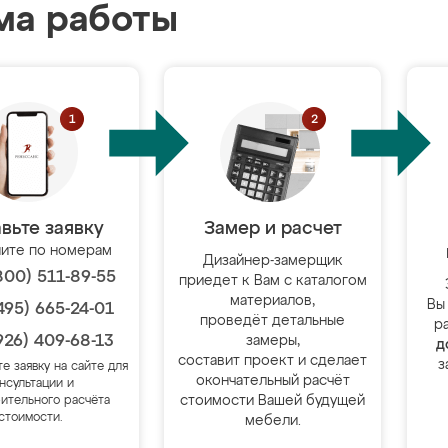
ма работы
вьте заявку
Замер и расчет
ите по номерам
Дизайнер-замерщик
800) 511-89-55
приедет к Вам с каталогом
материалов,
Вы
495) 665-24-01
проведёт детальные
р
926) 409-68-13
замеры,
д
составит проект и сделает
з
те заявку на сайте для
окончательный расчёт
нсультации и
стоимости Вашей будущей
ительного расчёта
стоимости.
мебели.