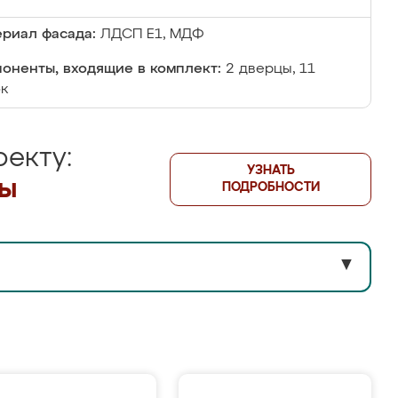
риал фасада:
ЛДСП Е1, МДФ
оненты, входящие в комплект:
2 дверцы, 11
ок
екту:
УЗНАТЬ
лы
ПОДРОБНОСТИ
▼