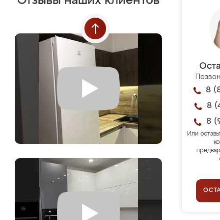
Отзывы наших клиентов
Оста
Позвон
8 (
8 (
8 (
Или оставь
ко
предвар
ОСТ