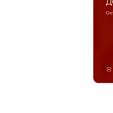
Д
Ост