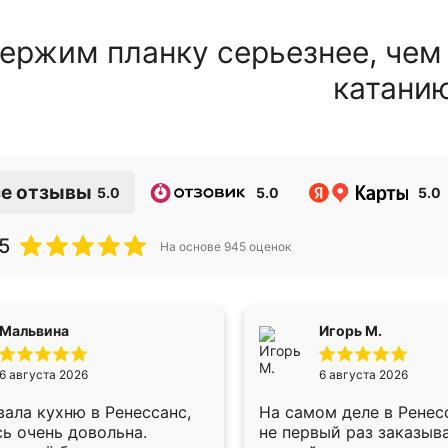
ержим планку серьезнее, чем
катани
е отзывы
5.0
5.0
5.0
5
На основе
945
оценок
Мальвина
Игорь М.
6 августа 2026
6 августа 2026
ала кухню в Ренессанс,
На самом деле в Ренес
ь очень довольна.
не первый раз заказыв