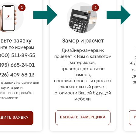
вьте заявку
Замер и расчет
ите по номерам
Дизайнер-замерщик
800) 511-89-55
приедет к Вам с каталогом
материалов,
Вы
495) 665-24-01
проведёт детальные
р
926) 409-68-13
замеры,
д
составит проект и сделает
з
те заявку на сайте для
окончательный расчёт
нсультации и
стоимости Вашей будущей
ительного расчёта
стоимости.
мебели.
ВЫЗВАТЬ ЗАМЕРЩИКА
АВИТЬ ЗАЯВКУ