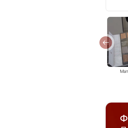
Мат
Ф