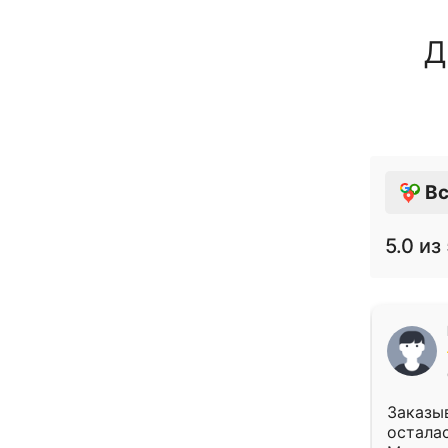
Д
Вс
5.0
из 
Заказыв
осталас