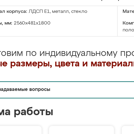
ал корпуса:
ЛДСП Е1, металл, стекло
Мате
, мм:
2560x481x1800
Комп
пол
товим по индивидуальному про
е размеры, цвета и материа
задаваемые вопросы
ма работы