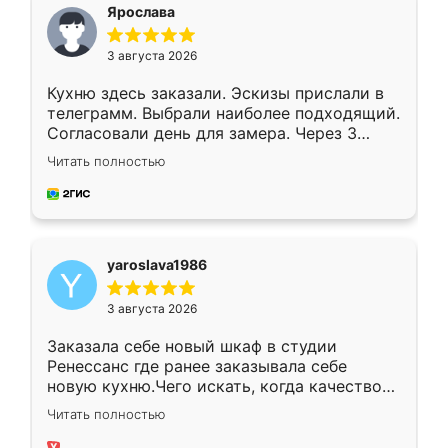
я хотела.
Ярослава
3 августа 2026
Кухню здесь заказали. Эскизы прислали в
телеграмм. Выбрали наиболее подходящий.
Согласовали день для замера. Через 3
недели кухня была уже готова. Остались
Читать полностью
довольны работой. Спасибо Ренессанс
мебель за качественную работу!
yaroslava1986
3 августа 2026
Заказала себе новый шкаф в студии
Ренессанс где ранее заказывала себе
новую кухню.Чего искать, когда качеством
вполне довольна. Служит кухня уже почти
Читать полностью
два года, нареканий нет.