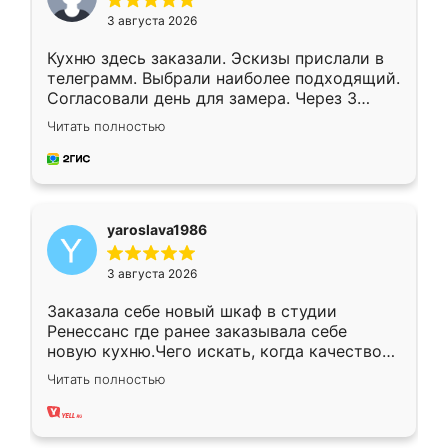
3 августа 2026
Кухню здесь заказали. Эскизы прислали в
телеграмм. Выбрали наиболее подходящий.
Согласовали день для замера. Через 3
недели кухня была уже готова. Остались
Читать полностью
довольны работой. Спасибо Ренессанс
мебель за качественную работу!
yaroslava1986
3 августа 2026
Заказала себе новый шкаф в студии
Ренессанс где ранее заказывала себе
новую кухню.Чего искать, когда качеством
вполне довольна. Служит кухня уже почти
Читать полностью
два года, нареканий нет.