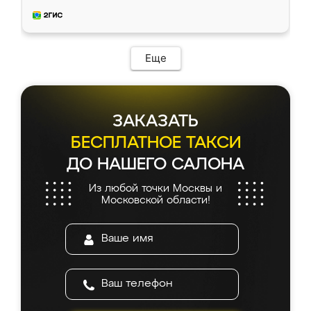
приехал замерщик, всё спокойно объяснил
и снял размеры. Изготовили в срок, с
доставкой тоже никаких проблем не
возникло. Сборку выполнили аккуратно,
мебель сразу встала на свое место без
Еще
каких-либо доработок. Качеством осталась
довольна, все выглядит так, как и ожидала.
ЗАКАЗАТЬ
БЕСПЛАТНОЕ ТАКСИ
ДО НАШЕГО САЛОНА
Из любой точки Москвы и
Московской области!