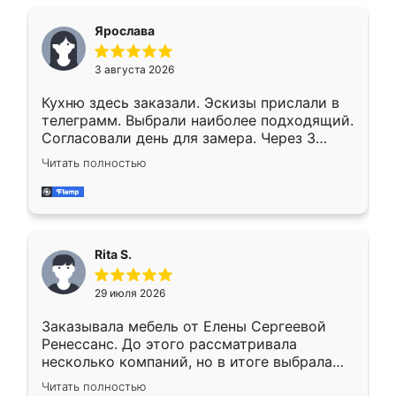
Ярослава
3 августа 2026
Кухню здесь заказали. Эскизы прислали в
телеграмм. Выбрали наиболее подходящий.
Согласовали день для замера. Через 3
недели кухня была уже готова. Остались
Читать полностью
довольны работой. Спасибо Ренессанс
мебель за качественную работу!
Rita S.
29 июля 2026
Заказывала мебель от Елены Сергеевой
Ренессанс. До этого рассматривала
несколько компаний, но в итоге выбрала
эту. Сначала обговорили условия, потом
Читать полностью