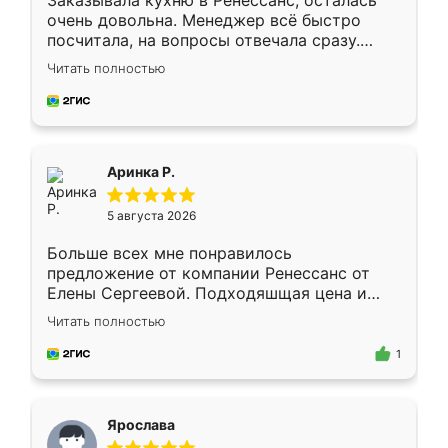
Заказывала кухню в Ренессанс, осталась
очень довольна. Менеджер всё быстро
посчитала, на вопросы отвечала сразу.
Замерщик приехал в субботу, подошёл к
Читать полностью
делу со всей ответственностью. Собрали
за день, ребята работали аккуратно, даже
пыли почти не было. Качество отличное,
ящики ходят плавно, ничего не скрипит.
Всё подошло как влитое.
Аринка Р.
5 августа 2026
Больше всех мне понравилось
предложение от компании Ренессанс от
Елены Сергеевой. Подходяшщая цена и
короткие сроки изготовления. Приехавший
Читать полностью
для замера сотрудник Владислав
предложил по моему эскизу самый
1
подходящий вариант шкафа. Немного его
видоизменил, получилось даже лучше, чем
я хотела.
Ярослава