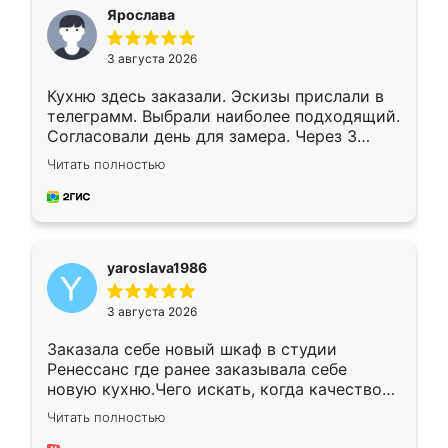
я хотела.
Ярослава
3 августа 2026
Кухню здесь заказали. Эскизы прислали в
телеграмм. Выбрали наиболее подходящий.
Согласовали день для замера. Через 3
недели кухня была уже готова. Остались
Читать полностью
довольны работой. Спасибо Ренессанс
мебель за качественную работу!
yaroslava1986
3 августа 2026
Заказала себе новый шкаф в студии
Ренессанс где ранее заказывала себе
новую кухню.Чего искать, когда качеством
вполне довольна. Служит кухня уже почти
Читать полностью
два года, нареканий нет.