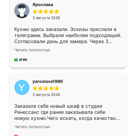
я хотела.
Ярослава
3 августа 2026
Кухню здесь заказали. Эскизы прислали в
телеграмм. Выбрали наиболее подходящий.
Согласовали день для замера. Через 3
недели кухня была уже готова. Остались
Читать полностью
довольны работой. Спасибо Ренессанс
мебель за качественную работу!
yaroslava1986
3 августа 2026
Заказала себе новый шкаф в студии
Ренессанс где ранее заказывала себе
новую кухню.Чего искать, когда качеством
вполне довольна. Служит кухня уже почти
Читать полностью
два года, нареканий нет.