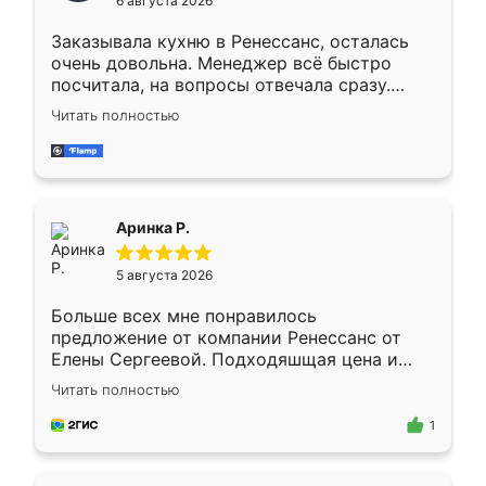
6 августа 2026
мебели буду заказывать только здесь.
Заказывала кухню в Ренессанс, осталась
очень довольна. Менеджер всё быстро
посчитала, на вопросы отвечала сразу.
Замерщик приехал в субботу, подошёл к
Читать полностью
делу со всей ответственностью. Собрали
за день, ребята работали аккуратно, даже
пыли почти не было. Качество отличное,
ящики ходят плавно, ничего не скрипит.
Всё подошло как влитое.
Аринка Р.
5 августа 2026
Больше всех мне понравилось
предложение от компании Ренессанс от
Елены Сергеевой. Подходяшщая цена и
короткие сроки изготовления. Приехавший
Читать полностью
для замера сотрудник Владислав
предложил по моему эскизу самый
1
подходящий вариант шкафа. Немного его
видоизменил, получилось даже лучше, чем