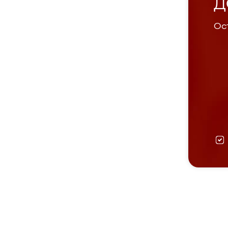
Д
Ост