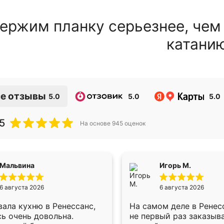
ержим планку серьезнее, чем
катани
е отзывы
5.0
5.0
5.0
5
На основе
945
оценок
Мальвина
Игорь М.
6 августа 2026
6 августа 2026
ала кухню в Ренессанс,
На самом деле в Ренес
ь очень довольна.
не первый раз заказыв