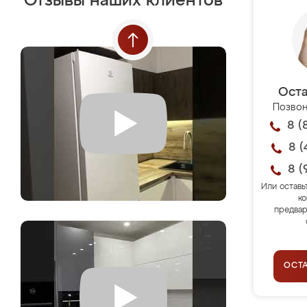
Отзывы наших клиентов
Оста
Позвон
8 (
8 (
8 (
Или оставь
ко
предвар
ОСТ