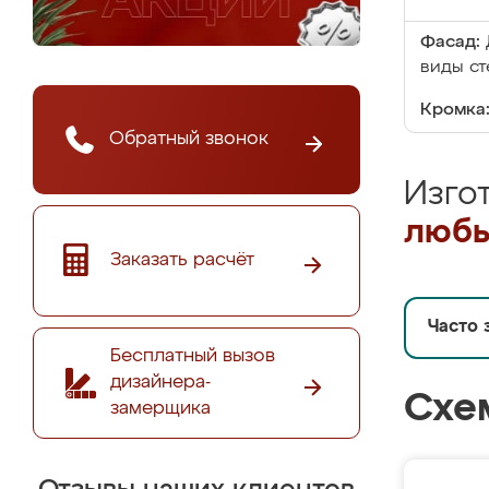
Фасад:
виды ст
Кромка
Обратный звонок
Изго
любы
Заказать расчёт
Часто 
Бесплатный вызов
дизайнера-
Схе
замерщика