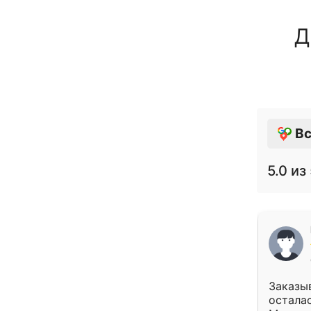
Д
Вс
5.0
из 
Заказыв
осталас