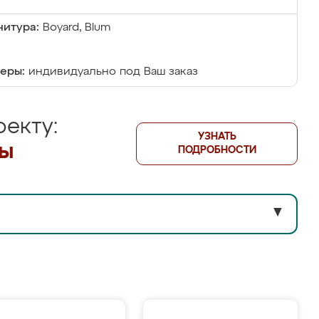
итура:
Boyard, Blum
еры:
индивидуально под Ваш заказ
екту:
УЗНАТЬ
лы
ПОДРОБНОСТИ
▼