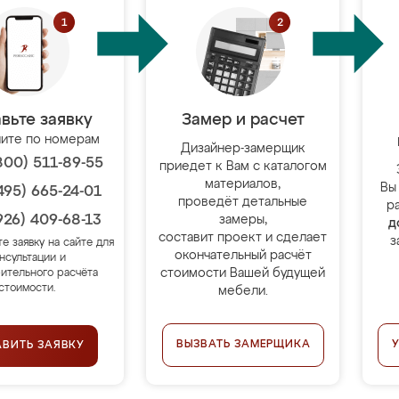
вьте заявку
Замер и расчет
ите по номерам
Дизайнер-замерщик
800) 511-89-55
приедет к Вам с каталогом
материалов,
Вы
495) 665-24-01
проведёт детальные
р
926) 409-68-13
замеры,
д
составит проект и сделает
з
те заявку на сайте для
окончательный расчёт
нсультации и
стоимости Вашей будущей
ительного расчёта
стоимости.
мебели.
ВЫЗВАТЬ ЗАМЕРЩИКА
АВИТЬ ЗАЯВКУ