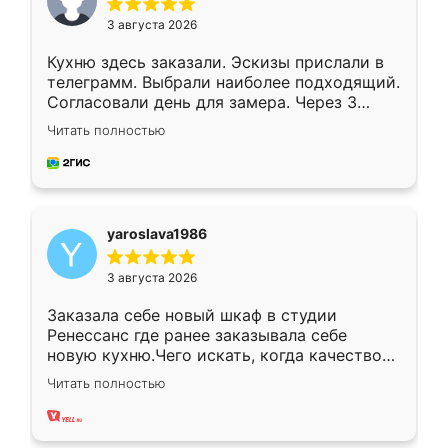
3 августа 2026
Кухню здесь заказали. Эскизы прислали в
телеграмм. Выбрали наиболее подходящий.
Согласовали день для замера. Через 3
недели кухня была уже готова. Остались
Читать полностью
довольны работой. Спасибо Ренессанс
мебель за качественную работу!
yaroslava1986
3 августа 2026
Заказала себе новый шкаф в студии
Ренессанс где ранее заказывала себе
новую кухню.Чего искать, когда качеством
вполне довольна. Служит кухня уже почти
Читать полностью
два года, нареканий нет.