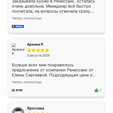
Заказывала кухню в Ренессанс, осталась
очень довольна. Менеджер всё быстро
посчитала, на вопросы отвечала сразу.
Замерщик приехал в субботу, подошёл к
Читать полностью
делу со всей ответственностью. Собрали
за день, ребята работали аккуратно, даже
пыли почти не было. Качество отличное,
ящики ходят плавно, ничего не скрипит.
Всё подошло как влитое.
Аринка Р.
5 августа 2026
Больше всех мне понравилось
предложение от компании Ренессанс от
Елены Сергеевой. Подходяшщая цена и
короткие сроки изготовления. Приехавший
Читать полностью
для замера сотрудник Владислав
предложил по моему эскизу самый
1
подходящий вариант шкафа. Немного его
видоизменил, получилось даже лучше, чем
я хотела.
Ярослава