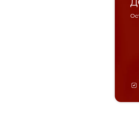
Д
Ост