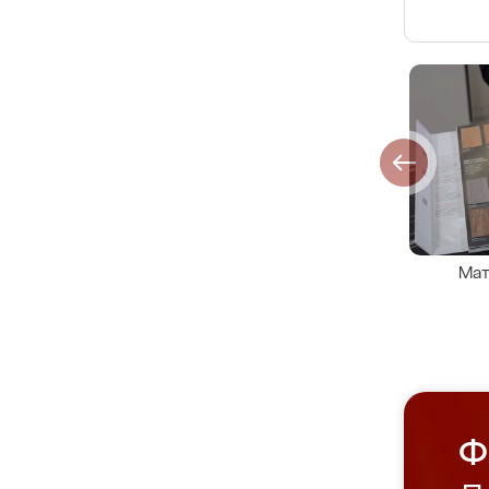
Мат
Ф