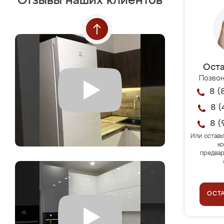
Отзывы наших клиентов
Оста
Позвон
8 (
8 (
8 (
Или оставь
ко
предвар
ОСТ