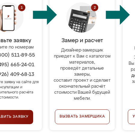
вьте заявку
Замер и расчет
ите по номерам
Дизайнер-замерщик
800) 511-89-55
приедет к Вам с каталогом
материалов,
Вы
495) 665-24-01
проведёт детальные
р
926) 409-68-13
замеры,
д
составит проект и сделает
з
те заявку на сайте для
окончательный расчёт
нсультации и
стоимости Вашей будущей
ительного расчёта
стоимости.
мебели.
ВЫЗВАТЬ ЗАМЕРЩИКА
АВИТЬ ЗАЯВКУ