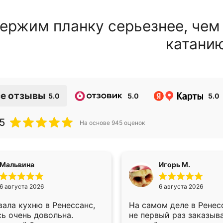
ержим планку серьезнее, чем
катани
е отзывы
5.0
5.0
5.0
5
На основе
945
оценок
Мальвина
Игорь М.
6 августа 2026
6 августа 2026
ала кухню в Ренессанс,
На самом деле в Ренес
ь очень довольна.
не первый раз заказыв