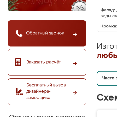
Фасад:
виды ст
Кромка
Обратный звонок
Изго
любы
Заказать расчёт
Часто 
Бесплатный вызов
дизайнера-
Схе
замерщика