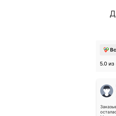
Д
Вс
5.0
из 
Заказыв
осталас