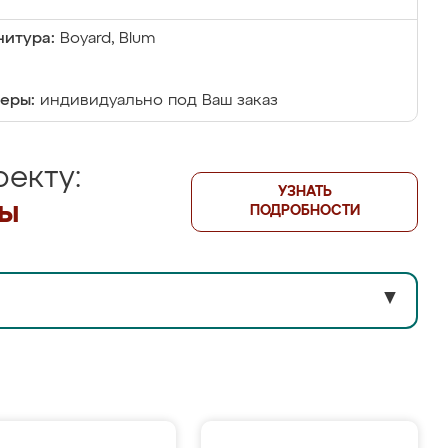
итура:
Boyard, Blum
еры:
индивидуально под Ваш заказ
екту:
УЗНАТЬ
лы
ПОДРОБНОСТИ
▼