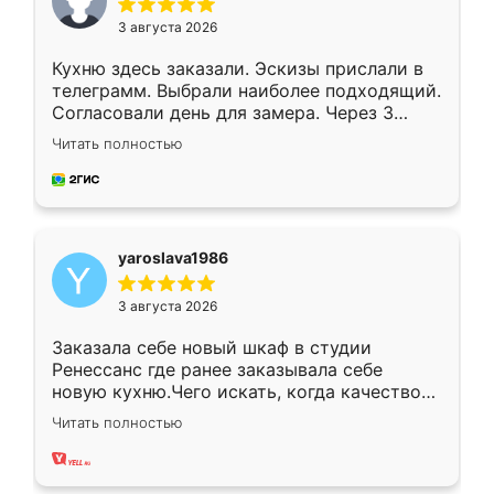
3 августа 2026
Кухню здесь заказали. Эскизы прислали в
телеграмм. Выбрали наиболее подходящий.
Согласовали день для замера. Через 3
недели кухня была уже готова. Остались
Читать полностью
довольны работой. Спасибо Ренессанс
мебель за качественную работу!
yaroslava1986
3 августа 2026
Заказала себе новый шкаф в студии
Ренессанс где ранее заказывала себе
новую кухню.Чего искать, когда качеством
вполне довольна. Служит кухня уже почти
Читать полностью
два года, нареканий нет.