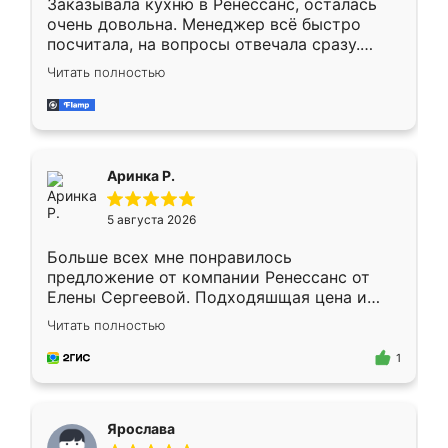
Заказывала кухню в Ренессанс, осталась
очень довольна. Менеджер всё быстро
посчитала, на вопросы отвечала сразу.
Замерщик приехал в субботу, подошёл к
Читать полностью
делу со всей ответственностью. Собрали
за день, ребята работали аккуратно, даже
пыли почти не было. Качество отличное,
ящики ходят плавно, ничего не скрипит.
Всё подошло как влитое.
Аринка Р.
5 августа 2026
Больше всех мне понравилось
предложение от компании Ренессанс от
Елены Сергеевой. Подходяшщая цена и
короткие сроки изготовления. Приехавший
Читать полностью
для замера сотрудник Владислав
предложил по моему эскизу самый
1
подходящий вариант шкафа. Немного его
видоизменил, получилось даже лучше, чем
я хотела.
Ярослава