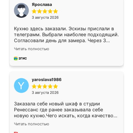
я хотела.
Ярослава
3 августа 2026
Кухню здесь заказали. Эскизы прислали в
телеграмм. Выбрали наиболее подходящий.
Согласовали день для замера. Через 3
недели кухня была уже готова. Остались
Читать полностью
довольны работой. Спасибо Ренессанс
мебель за качественную работу!
yaroslava1986
3 августа 2026
Заказала себе новый шкаф в студии
Ренессанс где ранее заказывала себе
новую кухню.Чего искать, когда качеством
вполне довольна. Служит кухня уже почти
Читать полностью
два года, нареканий нет.