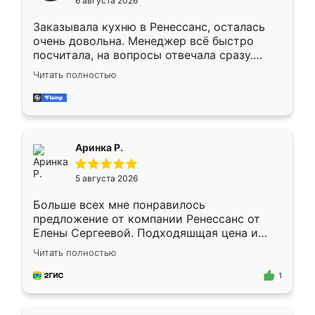
6 августа 2026
мебели буду заказывать только здесь.
Заказывала кухню в Ренессанс, осталась
очень довольна. Менеджер всё быстро
посчитала, на вопросы отвечала сразу.
Замерщик приехал в субботу, подошёл к
Читать полностью
делу со всей ответственностью. Собрали
за день, ребята работали аккуратно, даже
пыли почти не было. Качество отличное,
ящики ходят плавно, ничего не скрипит.
Всё подошло как влитое.
Аринка Р.
5 августа 2026
Больше всех мне понравилось
предложение от компании Ренессанс от
Елены Сергеевой. Подходяшщая цена и
короткие сроки изготовления. Приехавший
Читать полностью
для замера сотрудник Владислав
предложил по моему эскизу самый
1
подходящий вариант шкафа. Немного его
видоизменил, получилось даже лучше, чем