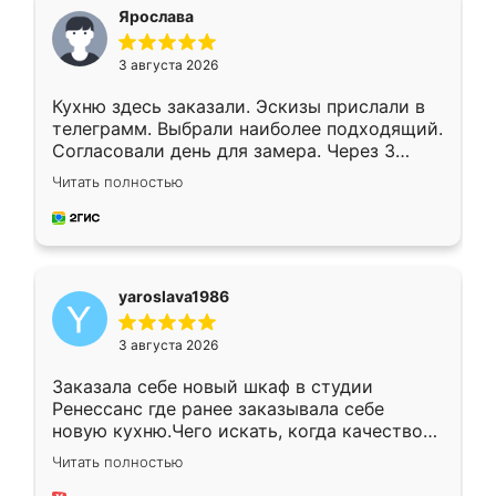
я хотела.
Ярослава
3 августа 2026
Кухню здесь заказали. Эскизы прислали в
телеграмм. Выбрали наиболее подходящий.
Согласовали день для замера. Через 3
недели кухня была уже готова. Остались
Читать полностью
довольны работой. Спасибо Ренессанс
мебель за качественную работу!
yaroslava1986
3 августа 2026
Заказала себе новый шкаф в студии
Ренессанс где ранее заказывала себе
новую кухню.Чего искать, когда качеством
вполне довольна. Служит кухня уже почти
Читать полностью
два года, нареканий нет.