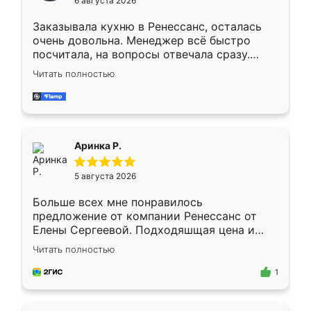
6 августа 2026
мебели буду заказывать только здесь.
Заказывала кухню в Ренессанс, осталась
очень довольна. Менеджер всё быстро
посчитала, на вопросы отвечала сразу.
Замерщик приехал в субботу, подошёл к
Читать полностью
делу со всей ответственностью. Собрали
за день, ребята работали аккуратно, даже
пыли почти не было. Качество отличное,
ящики ходят плавно, ничего не скрипит.
Всё подошло как влитое.
Аринка Р.
5 августа 2026
Больше всех мне понравилось
предложение от компании Ренессанс от
Елены Сергеевой. Подходяшщая цена и
короткие сроки изготовления. Приехавший
Читать полностью
для замера сотрудник Владислав
предложил по моему эскизу самый
1
подходящий вариант шкафа. Немного его
видоизменил, получилось даже лучше, чем