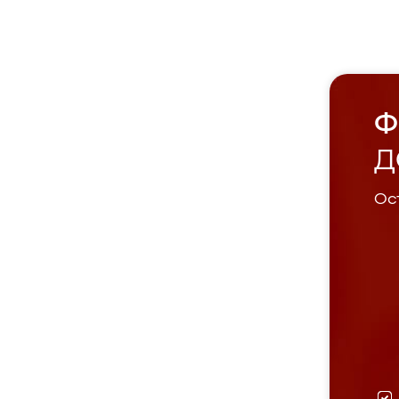
Ф
Д
Ост