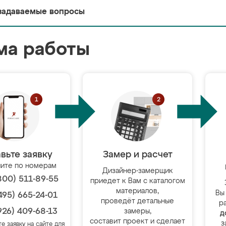
задаваемые вопросы
ма работы
вьте заявку
Замер и расчет
ите по номерам
Дизайнер-замерщик
800) 511-89-55
приедет к Вам с каталогом
материалов,
Вы
495) 665-24-01
проведёт детальные
р
926) 409-68-13
замеры,
д
составит проект и сделает
з
те заявку на сайте для