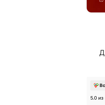
Д
Вс
5.0
из 