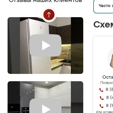
Отзывы наших клиентов
Часто 
Схе
Оста
Позвон
8 (
8 (
8 (
Или оставь