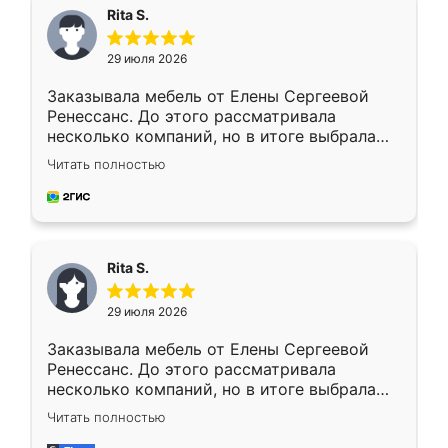
Rita S.
29 июля 2026
Заказывала мебель от Елены Сергеевой
Ренессанс. До этого рассматривала
несколько компаний, но в итоге выбрала
эту. Сначала обговорили условия, потом
Читать полностью
приехал замерщик, всё спокойно объяснил
и снял размеры. Изготовили в срок, с
доставкой тоже никаких проблем не
возникло. Сборку выполнили аккуратно,
мебель сразу встала на свое место без
Rita S.
каких-либо доработок. Качеством осталась
довольна, все выглядит так, как и ожидала.
29 июля 2026
Заказывала мебель от Елены Сергеевой
Ренессанс. До этого рассматривала
несколько компаний, но в итоге выбрала
эту. Сначала обговорили условия, потом
Читать полностью
приехал замерщик, всё спокойно объяснил