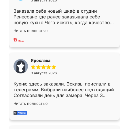
3 августа 2026
Заказала себе новый шкаф в студии
Ренессанс где ранее заказывала себе
новую кухню.Чего искать, когда качеством
вполне довольна. Служит кухня уже почти
Читать полностью
два года, нареканий нет.
Ярослава
3 августа 2026
Кухню здесь заказали. Эскизы прислали в
телеграмм. Выбрали наиболее подходящий.
Согласовали день для замера. Через 3
недели кухня была уже готова. Остались
Читать полностью
довольны работой. Спасибо Ренессанс
мебель за качественную работу!