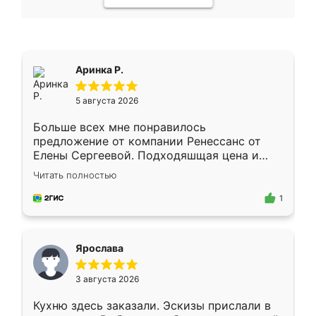
Аринка Р.
5 августа 2026
Больше всех мне понравилось
предложение от компании Ренессанс от
Елены Сергеевой. Подходяшщая цена и
короткие сроки изготовления. Приехавший
Читать полностью
для замера сотрудник Владислав
предложил по моему эскизу самый
1
подходящий вариант шкафа. Немного его
видоизменил, получилось даже лучше, чем
я хотела.
Ярослава
3 августа 2026
Кухню здесь заказали. Эскизы прислали в