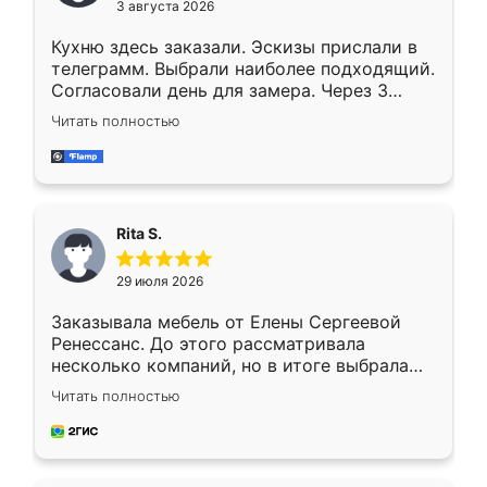
3 августа 2026
Кухню здесь заказали. Эскизы прислали в
телеграмм. Выбрали наиболее подходящий.
Согласовали день для замера. Через 3
недели кухня была уже готова. Остались
Читать полностью
довольны работой. Спасибо Ренессанс
мебель за качественную работу!
Rita S.
29 июля 2026
Заказывала мебель от Елены Сергеевой
Ренессанс. До этого рассматривала
несколько компаний, но в итоге выбрала
эту. Сначала обговорили условия, потом
Читать полностью
приехал замерщик, всё спокойно объяснил
и снял размеры. Изготовили в срок, с
доставкой тоже никаких проблем не
возникло. Сборку выполнили аккуратно,