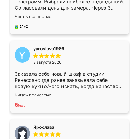
телеграмм. Выбрали наиболее подходящий.
Согласовали день для замера. Через 3
недели кухня была уже готова. Остались
Читать полностью
довольны работой. Спасибо Ренессанс
мебель за качественную работу!
yaroslava1986
3 августа 2026
Заказала себе новый шкаф в студии
Ренессанс где ранее заказывала себе
новую кухню.Чего искать, когда качеством
вполне довольна. Служит кухня уже почти
Читать полностью
два года, нареканий нет.
Ярослава