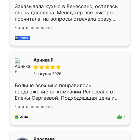
Заказывала кухню в Ренессанс, осталась
очень довольна. Менеджер всё быстро
посчитала, на вопросы отвечала сразу.
Замерщик приехал в субботу, подошёл к
Читать полностью
делу со всей ответственностью. Собрали
за день, ребята работали аккуратно, даже
пыли почти не было. Качество отличное,
ящики ходят плавно, ничего не скрипит.
Всё подошло как влитое.
Аринка Р.
5 августа 2026
Больше всех мне понравилось
предложение от компании Ренессанс от
Елены Сергеевой. Подходяшщая цена и
короткие сроки изготовления. Приехавший
Читать полностью
для замера сотрудник Владислав
предложил по моему эскизу самый
1
подходящий вариант шкафа. Немного его
видоизменил, получилось даже лучше, чем
я хотела.
Ярослава