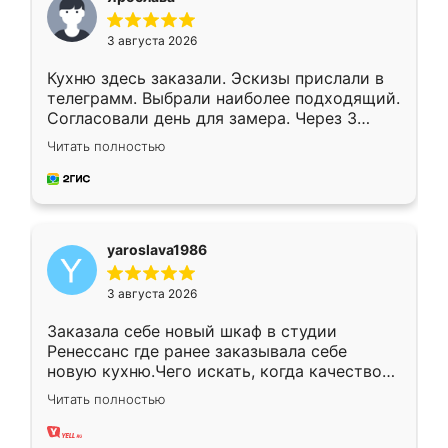
3 августа 2026
Кухню здесь заказали. Эскизы прислали в
телеграмм. Выбрали наиболее подходящий.
Согласовали день для замера. Через 3
недели кухня была уже готова. Остались
Читать полностью
довольны работой. Спасибо Ренессанс
мебель за качественную работу!
yaroslava1986
3 августа 2026
Заказала себе новый шкаф в студии
Ренессанс где ранее заказывала себе
новую кухню.Чего искать, когда качеством
вполне довольна. Служит кухня уже почти
Читать полностью
два года, нареканий нет.