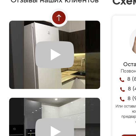
Схе
Отзывы наших клиентов
Оста
Позвон
8 (
8 (
8 (
Или оставь
ко
предвар