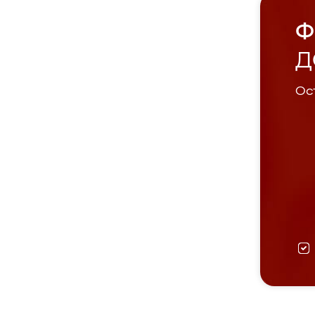
Ф
Д
Ост