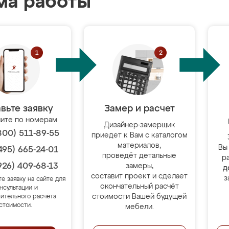
ма работы
вьте заявку
Замер и расчет
ите по номерам
Дизайнер-замерщик
800) 511-89-55
приедет к Вам с каталогом
материалов,
Вы
495) 665-24-01
проведёт детальные
р
926) 409-68-13
замеры,
д
составит проект и сделает
з
те заявку на сайте для
окончательный расчёт
нсультации и
стоимости Вашей будущей
ительного расчёта
стоимости.
мебели.