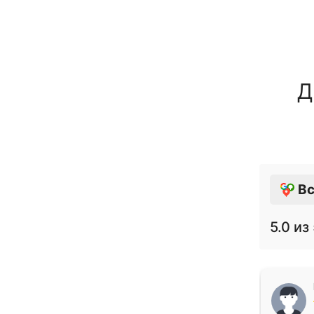
Д
Вс
5.0
из 