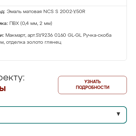
д:
Эмаль матовая NCS S 2002-Y50R
ка:
ПВХ (0,4 мм, 2 мм)
и:
Макмарт, арт.SY9236 0160 GL-GL Ручка-скоба
м, отделка золото глянец
екту:
УЗНАТЬ
лы
ПОДРОБНОСТИ
▼