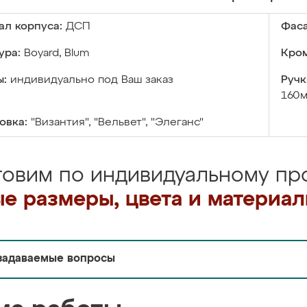
ал корпуса:
ДСП
Фаса
ура:
Boyard, Blum
Кром
ы:
индивидуально под Ваш заказ
Ручк
160м
овка:
"Византия", "Вельвет", "Элеганс"
товим по индивидуальному про
е размеры, цвета и материа
задаваемые вопросы