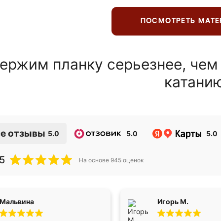
ПОСМОТРЕТЬ МАТ
ержим планку серьезнее, чем
катани
е отзывы
5.0
5.0
5.0
5
На основе
945
оценок
Мальвина
Игорь М.