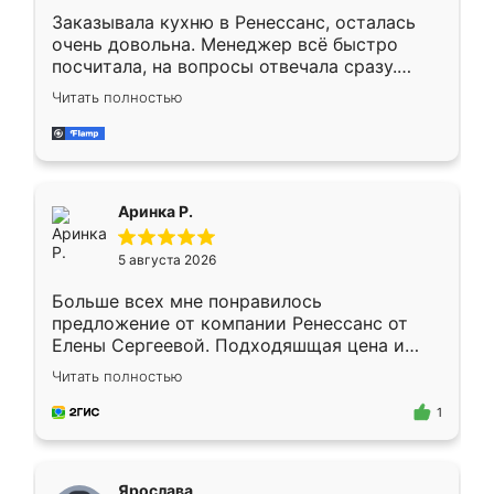
Заказывала кухню в Ренессанс, осталась
очень довольна. Менеджер всё быстро
посчитала, на вопросы отвечала сразу.
Замерщик приехал в субботу, подошёл к
Читать полностью
делу со всей ответственностью. Собрали
за день, ребята работали аккуратно, даже
пыли почти не было. Качество отличное,
ящики ходят плавно, ничего не скрипит.
Всё подошло как влитое.
Аринка Р.
5 августа 2026
Больше всех мне понравилось
предложение от компании Ренессанс от
Елены Сергеевой. Подходяшщая цена и
короткие сроки изготовления. Приехавший
Читать полностью
для замера сотрудник Владислав
предложил по моему эскизу самый
1
подходящий вариант шкафа. Немного его
видоизменил, получилось даже лучше, чем
я хотела.
Ярослава