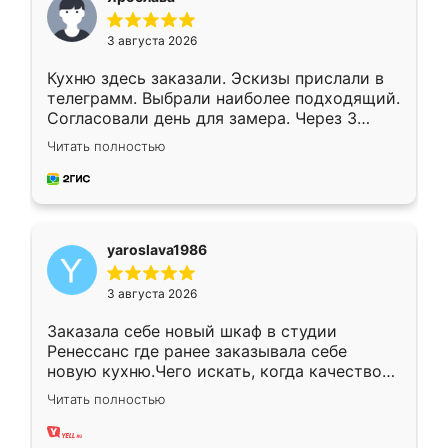
3 августа 2026
Кухню здесь заказали. Эскизы прислали в
телеграмм. Выбрали наиболее подходящий.
Согласовали день для замера. Через 3
недели кухня была уже готова. Остались
Читать полностью
довольны работой. Спасибо Ренессанс
мебель за качественную работу!
yaroslava1986
3 августа 2026
Заказала себе новый шкаф в студии
Ренессанс где ранее заказывала себе
новую кухню.Чего искать, когда качеством
вполне довольна. Служит кухня уже почти
Читать полностью
два года, нареканий нет.