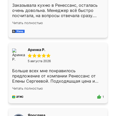
Заказывала кухню в Ренессанс, осталась
очень довольна. Менеджер всё быстро
посчитала, на вопросы отвечала сразу.
Замерщик приехал в субботу, подошёл к
Читать полностью
делу со всей ответственностью. Собрали
за день, ребята работали аккуратно, даже
пыли почти не было. Качество отличное,
ящики ходят плавно, ничего не скрипит.
Всё подошло как влитое.
Аринка Р.
5 августа 2026
Больше всех мне понравилось
предложение от компании Ренессанс от
Елены Сергеевой. Подходяшщая цена и
короткие сроки изготовления. Приехавший
Читать полностью
для замера сотрудник Владислав
предложил по моему эскизу самый
1
подходящий вариант шкафа. Немного его
видоизменил, получилось даже лучше, чем
я хотела.
Ярослава