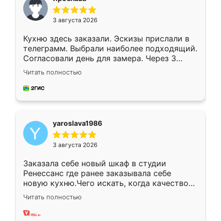
3 августа 2026
Кухню здесь заказали. Эскизы прислали в
телеграмм. Выбрали наиболее подходящий.
Согласовали день для замера. Через 3
недели кухня была уже готова. Остались
Читать полностью
довольны работой. Спасибо Ренессанс
мебель за качественную работу!
yaroslava1986
3 августа 2026
Заказала себе новый шкаф в студии
Ренессанс где ранее заказывала себе
новую кухню.Чего искать, когда качеством
вполне довольна. Служит кухня уже почти
Читать полностью
два года, нареканий нет.