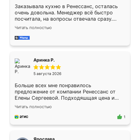
Заказывала кухню в Ренессанс, осталась
очень довольна. Менеджер всё быстро
посчитала, на вопросы отвечала сразу.
Замерщик приехал в субботу, подошёл к
Читать полностью
делу со всей ответственностью. Собрали
за день, ребята работали аккуратно, даже
пыли почти не было. Качество отличное,
ящики ходят плавно, ничего не скрипит.
Всё подошло как влитое.
Аринка Р.
5 августа 2026
Больше всех мне понравилось
предложение от компании Ренессанс от
Елены Сергеевой. Подходяшщая цена и
короткие сроки изготовления. Приехавший
Читать полностью
для замера сотрудник Владислав
предложил по моему эскизу самый
1
подходящий вариант шкафа. Немного его
видоизменил, получилось даже лучше, чем
я хотела.
Ярослава