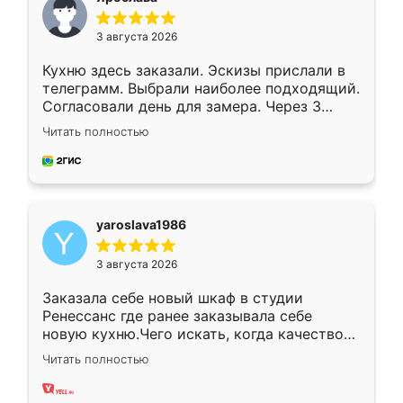
3 августа 2026
Кухню здесь заказали. Эскизы прислали в
телеграмм. Выбрали наиболее подходящий.
Согласовали день для замера. Через 3
недели кухня была уже готова. Остались
Читать полностью
довольны работой. Спасибо Ренессанс
мебель за качественную работу!
yaroslava1986
3 августа 2026
Заказала себе новый шкаф в студии
Ренессанс где ранее заказывала себе
новую кухню.Чего искать, когда качеством
вполне довольна. Служит кухня уже почти
Читать полностью
два года, нареканий нет.