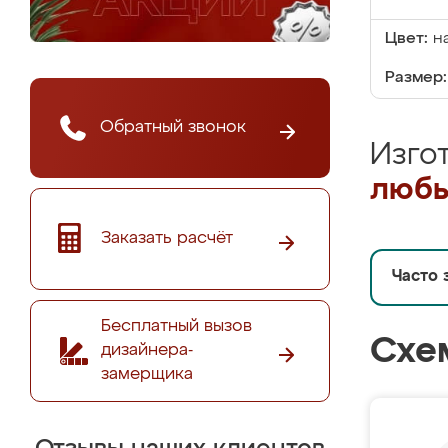
Цвет:
н
Размер:
Обратный звонок
Изго
любы
Заказать расчёт
Часто 
Бесплатный вызов
Схе
дизайнера-
замерщика