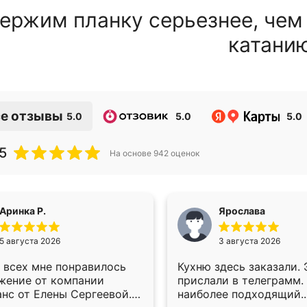
ержим планку серьезнее, чем
катани
е отзывы
5.0
5.0
5.0
5
На основе
942
оценок
Аринка Р.
Ярослава
5 августа 2026
3 августа 2026
 всех мне понравилось
Кухню здесь заказали.
жение от компании
прислали в телеграмм.
анс от Елены Сергеевой.
наиболее подходящий.