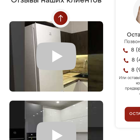
Отзывы наших клиентов
Оста
Позвон
8 (
8 (
8 (
Или оставь
ко
предвар
ОСТ