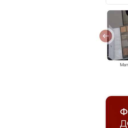
Мат
Ф
Д