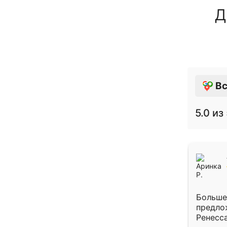
Д
Вс
5.0
из 
Больше
предло
Ренесс