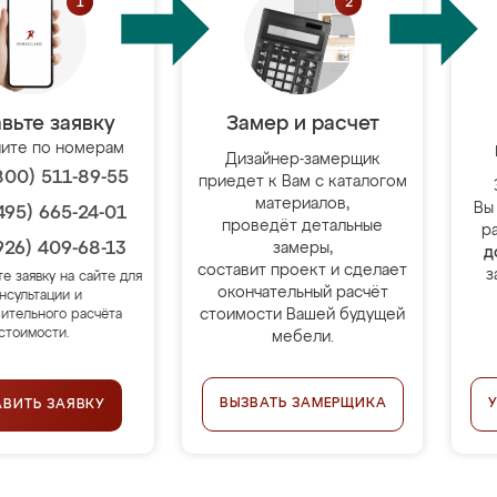
вьте заявку
Замер и расчет
ите по номерам
Дизайнер-замерщик
800) 511-89-55
приедет к Вам с каталогом
материалов,
Вы
495) 665-24-01
проведёт детальные
р
926) 409-68-13
замеры,
д
составит проект и сделает
з
те заявку на сайте для
окончательный расчёт
нсультации и
стоимости Вашей будущей
ительного расчёта
стоимости.
мебели.
ВЫЗВАТЬ ЗАМЕРЩИКА
АВИТЬ ЗАЯВКУ