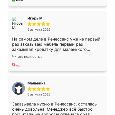
пыли почти не было. Качество отличное,
ящики ходят плавно, ничего не скрипит.
Всё подошло как влитое.
Игорь М.
6 августа 2026
На самом деле в Ренессанс уже не первый
раз заказываю мебель первый раз
заказывал кроватку для маленького
ребёнка при его рождении ,во второй раз
Читать полностью
заказал шкаф-купе. По качеству очень
хорошее сборка достаточно быстрая,
также адекватные цены. До этого
сравнивал с разными конкурентами в этом
сегменте ,выбор у конкурентов куда
Мальвина
меньше, здесь же он более разнообразный.
Мне нравится ,если что-то потребуется из
6 августа 2026
мебели буду заказывать только здесь.
Заказывала кухню в Ренессанс, осталась
очень довольна. Менеджер всё быстро
посчитала, на вопросы отвечала сразу.