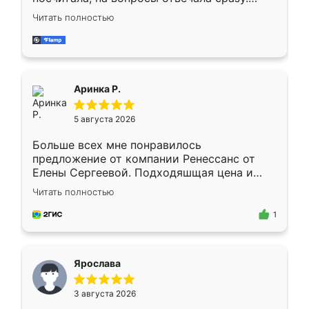
Замерщик приехал в субботу, подошёл к
Читать полностью
делу со всей ответственностью. Собрали
за день, ребята работали аккуратно, даже
пыли почти не было. Качество отличное,
ящики ходят плавно, ничего не скрипит.
Всё подошло как влитое.
Аринка Р.
5 августа 2026
Больше всех мне понравилось
предложение от компании Ренессанс от
Елены Сергеевой. Подходяшщая цена и
короткие сроки изготовления. Приехавший
Читать полностью
для замера сотрудник Владислав
предложил по моему эскизу самый
1
подходящий вариант шкафа. Немного его
видоизменил, получилось даже лучше, чем
я хотела.
Ярослава
3 августа 2026