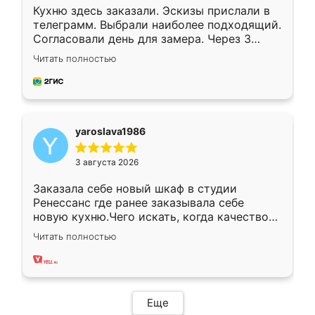
Кухню здесь заказали. Эскизы прислали в
телеграмм. Выбрали наиболее подходящий.
Согласовали день для замера. Через 3
недели кухня была уже готова. Остались
Читать полностью
довольны работой. Спасибо Ренессанс
мебель за качественную работу!
yaroslava1986
3 августа 2026
Заказала себе новый шкаф в студии
Ренессанс где ранее заказывала себе
новую кухню.Чего искать, когда качеством
вполне довольна. Служит кухня уже почти
Читать полностью
два года, нареканий нет.
Еще