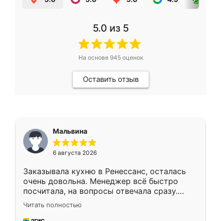
5.0
из 5
На основе
945
оценок
Оставить отзыв
Мальвина
6 августа 2026
Заказывала кухню в Ренессанс, осталась
очень довольна. Менеджер всё быстро
посчитала, на вопросы отвечала сразу.
Замерщик приехал в субботу, подошёл к
Читать полностью
делу со всей ответственностью. Собрали
за день, ребята работали аккуратно, даже