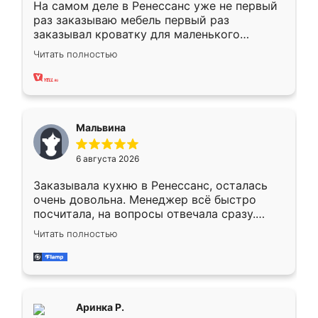
На самом деле в Ренессанс уже не первый
раз заказываю мебель первый раз
заказывал кроватку для маленького
ребёнка при его рождении ,во второй раз
Читать полностью
заказал шкаф-купе. По качеству очень
хорошее сборка достаточно быстрая,
также адекватные цены. До этого
сравнивал с разными конкурентами в этом
сегменте ,выбор у конкурентов куда
Мальвина
меньше, здесь же он более разнообразный.
Мне нравится ,если что-то потребуется из
6 августа 2026
мебели буду заказывать только здесь.
Заказывала кухню в Ренессанс, осталась
очень довольна. Менеджер всё быстро
посчитала, на вопросы отвечала сразу.
Замерщик приехал в субботу, подошёл к
Читать полностью
делу со всей ответственностью. Собрали
за день, ребята работали аккуратно, даже
пыли почти не было. Качество отличное,
ящики ходят плавно, ничего не скрипит.
Всё подошло как влитое.
Аринка Р.