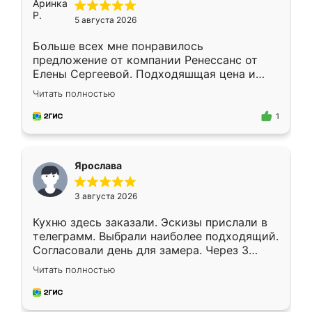
5 августа 2026
Больше всех мне понравилось
предложение от компании Ренессанс от
Елены Сергеевой. Подходяшщая цена и
короткие сроки изготовления. Приехавший
Читать полностью
для замера сотрудник Владислав
предложил по моему эскизу самый
1
подходящий вариант шкафа. Немного его
видоизменил, получилось даже лучше, чем
я хотела.
Ярослава
3 августа 2026
Кухню здесь заказали. Эскизы прислали в
телеграмм. Выбрали наиболее подходящий.
Согласовали день для замера. Через 3
недели кухня была уже готова. Остались
Читать полностью
довольны работой. Спасибо Ренессанс
мебель за качественную работу!