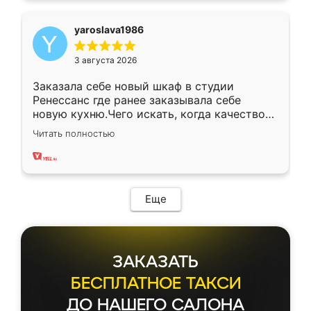
yaroslava1986
3 августа 2026
Заказала себе новый шкаф в студии
Ренессанс где ранее заказывала себе
новую кухню.Чего искать, когда качеством
вполне довольна. Служит кухня уже почти
Читать полностью
два года, нареканий нет.
Еще
ЗАКАЗАТЬ
БЕСПЛАТНОЕ ТАКСИ
ДО НАШЕГО САЛОНА