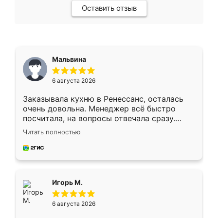
Оставить отзыв
Мальвина
6 августа 2026
Заказывала кухню в Ренессанс, осталась
очень довольна. Менеджер всё быстро
посчитала, на вопросы отвечала сразу.
Замерщик приехал в субботу, подошёл к
Читать полностью
делу со всей ответственностью. Собрали
за день, ребята работали аккуратно, даже
пыли почти не было. Качество отличное,
ящики ходят плавно, ничего не скрипит.
Всё подошло как влитое.
Игорь М.
6 августа 2026