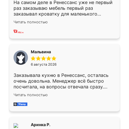
На самом деле в Ренессанс уже не первый
раз заказываю мебель первый раз
заказывал кроватку для маленького
ребёнка при его рождении ,во второй раз
Читать полностью
заказал шкаф-купе. По качеству очень
хорошее сборка достаточно быстрая,
также адекватные цены. До этого
сравнивал с разными конкурентами в этом
сегменте ,выбор у конкурентов куда
Мальвина
меньше, здесь же он более разнообразный.
Мне нравится ,если что-то потребуется из
6 августа 2026
мебели буду заказывать только здесь.
Заказывала кухню в Ренессанс, осталась
очень довольна. Менеджер всё быстро
посчитала, на вопросы отвечала сразу.
Замерщик приехал в субботу, подошёл к
Читать полностью
делу со всей ответственностью. Собрали
за день, ребята работали аккуратно, даже
пыли почти не было. Качество отличное,
ящики ходят плавно, ничего не скрипит.
Всё подошло как влитое.
Аринка Р.