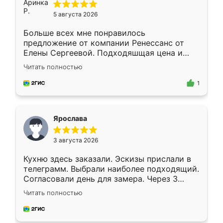
5 августа 2026
Больше всех мне понравилось
предложение от компании Ренессанс от
Елены Сергеевой. Подходяшщая цена и
короткие сроки изготовления. Приехавший
Читать полностью
для замера сотрудник Владислав
предложил по моему эскизу самый
1
подходящий вариант шкафа. Немного его
видоизменил, получилось даже лучше, чем
я хотела.
Ярослава
3 августа 2026
Кухню здесь заказали. Эскизы прислали в
телеграмм. Выбрали наиболее подходящий.
Согласовали день для замера. Через 3
недели кухня была уже готова. Остались
Читать полностью
довольны работой. Спасибо Ренессанс
мебель за качественную работу!