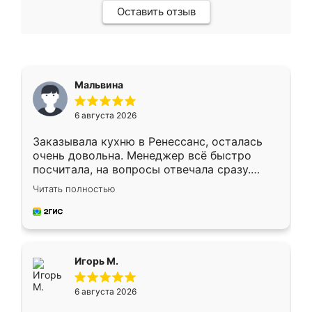
Оставить отзыв
Мальвина
6 августа 2026
Заказывала кухню в Ренессанс, осталась
очень довольна. Менеджер всё быстро
посчитала, на вопросы отвечала сразу.
Замерщик приехал в субботу, подошёл к
Читать полностью
делу со всей ответственностью. Собрали
за день, ребята работали аккуратно, даже
пыли почти не было. Качество отличное,
ящики ходят плавно, ничего не скрипит.
Всё подошло как влитое.
Игорь М.
6 августа 2026