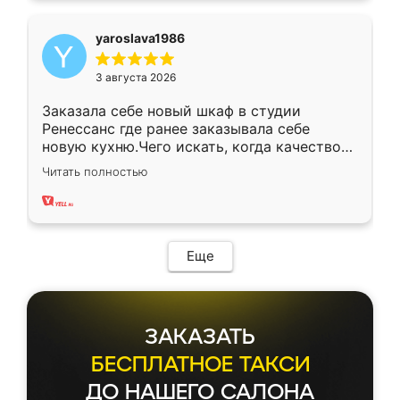
yaroslava1986
3 августа 2026
Заказала себе новый шкаф в студии
Ренессанс где ранее заказывала себе
новую кухню.Чего искать, когда качеством
вполне довольна. Служит кухня уже почти
Читать полностью
два года, нареканий нет.
Еще
ЗАКАЗАТЬ
БЕСПЛАТНОЕ ТАКСИ
ДО НАШЕГО САЛОНА