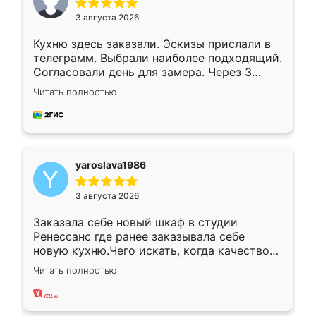
3 августа 2026
Кухню здесь заказали. Эскизы прислали в
телеграмм. Выбрали наиболее подходящий.
Согласовали день для замера. Через 3
недели кухня была уже готова. Остались
Читать полностью
довольны работой. Спасибо Ренессанс
мебель за качественную работу!
yaroslava1986
3 августа 2026
Заказала себе новый шкаф в студии
Ренессанс где ранее заказывала себе
новую кухню.Чего искать, когда качеством
вполне довольна. Служит кухня уже почти
Читать полностью
два года, нареканий нет.