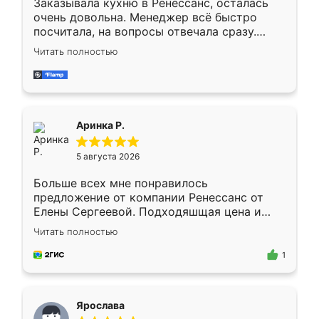
Заказывала кухню в Ренессанс, осталась
очень довольна. Менеджер всё быстро
посчитала, на вопросы отвечала сразу.
Замерщик приехал в субботу, подошёл к
Читать полностью
делу со всей ответственностью. Собрали
за день, ребята работали аккуратно, даже
пыли почти не было. Качество отличное,
ящики ходят плавно, ничего не скрипит.
Всё подошло как влитое.
Аринка Р.
5 августа 2026
Больше всех мне понравилось
предложение от компании Ренессанс от
Елены Сергеевой. Подходяшщая цена и
короткие сроки изготовления. Приехавший
Читать полностью
для замера сотрудник Владислав
предложил по моему эскизу самый
1
подходящий вариант шкафа. Немного его
видоизменил, получилось даже лучше, чем
я хотела.
Ярослава