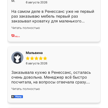
6 августа 2026
На самом деле в Ренессанс уже не первый
раз заказываю мебель первый раз
заказывал кроватку для маленького
ребёнка при его рождении ,во второй раз
Читать полностью
заказал шкаф-купе. По качеству очень
хорошее сборка достаточно быстрая,
также адекватные цены. До этого
сравнивал с разными конкурентами в этом
сегменте ,выбор у конкурентов куда
Мальвина
меньше, здесь же он более разнообразный.
Мне нравится ,если что-то потребуется из
6 августа 2026
мебели буду заказывать только здесь.
Заказывала кухню в Ренессанс, осталась
очень довольна. Менеджер всё быстро
посчитала, на вопросы отвечала сразу.
Замерщик приехал в субботу, подошёл к
Читать полностью
делу со всей ответственностью. Собрали
за день, ребята работали аккуратно, даже
пыли почти не было. Качество отличное,
ящики ходят плавно, ничего не скрипит.