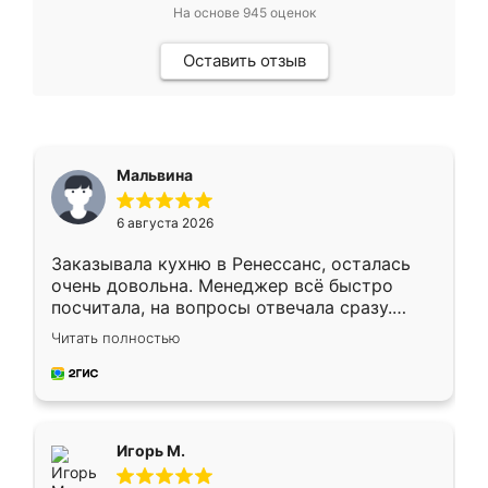
На основе
945
оценок
Оставить отзыв
Мальвина
6 августа 2026
Заказывала кухню в Ренессанс, осталась
очень довольна. Менеджер всё быстро
посчитала, на вопросы отвечала сразу.
Замерщик приехал в субботу, подошёл к
Читать полностью
делу со всей ответственностью. Собрали
за день, ребята работали аккуратно, даже
пыли почти не было. Качество отличное,
ящики ходят плавно, ничего не скрипит.
Всё подошло как влитое.
Игорь М.