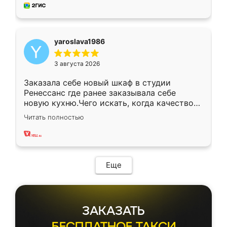
мебель за качественную работу!
yaroslava1986
3 августа 2026
Заказала себе новый шкаф в студии
Ренессанс где ранее заказывала себе
новую кухню.Чего искать, когда качеством
вполне довольна. Служит кухня уже почти
Читать полностью
два года, нареканий нет.
Еще
ЗАКАЗАТЬ