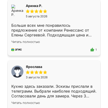
Всё подошло как влитое.
Аринка Р.
5 августа 2026
Больше всех мне понравилось
предложение от компании Ренессанс от
Елены Сергеевой. Подходяшщая цена и
короткие сроки изготовления. Приехавший
Читать полностью
для замера сотрудник Владислав
предложил по моему эскизу самый
1
подходящий вариант шкафа. Немного его
видоизменил, получилось даже лучше, чем
я хотела.
Ярослава
3 августа 2026
Кухню здесь заказали. Эскизы прислали в
телеграмм. Выбрали наиболее подходящий.
Согласовали день для замера. Через 3
недели кухня была уже готова. Остались
Читать полностью
довольны работой. Спасибо Ренессанс