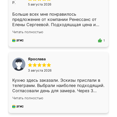
5 августа 2026
Больше всех мне понравилось
предложение от компании Ренессанс от
Елены Сергеевой. Подходяшщая цена и
короткие сроки изготовления. Приехавший
Читать полностью
для замера сотрудник Владислав
предложил по моему эскизу самый
1
подходящий вариант шкафа. Немного его
видоизменил, получилось даже лучше, чем
я хотела.
Ярослава
3 августа 2026
Кухню здесь заказали. Эскизы прислали в
телеграмм. Выбрали наиболее подходящий.
Согласовали день для замера. Через 3
недели кухня была уже готова. Остались
Читать полностью
довольны работой. Спасибо Ренессанс
мебель за качественную работу!