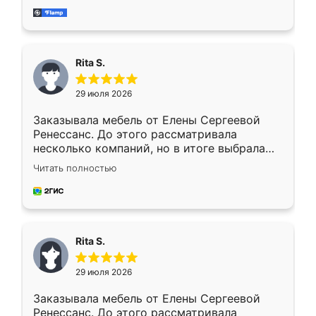
мебель за качественную работу!
Rita S.
29 июля 2026
Заказывала мебель от Елены Сергеевой
Ренессанс. До этого рассматривала
несколько компаний, но в итоге выбрала
эту. Сначала обговорили условия, потом
Читать полностью
приехал замерщик, всё спокойно объяснил
и снял размеры. Изготовили в срок, с
доставкой тоже никаких проблем не
возникло. Сборку выполнили аккуратно,
мебель сразу встала на свое место без
Rita S.
каких-либо доработок. Качеством осталась
довольна, все выглядит так, как и ожидала.
29 июля 2026
Заказывала мебель от Елены Сергеевой
Ренессанс. До этого рассматривала