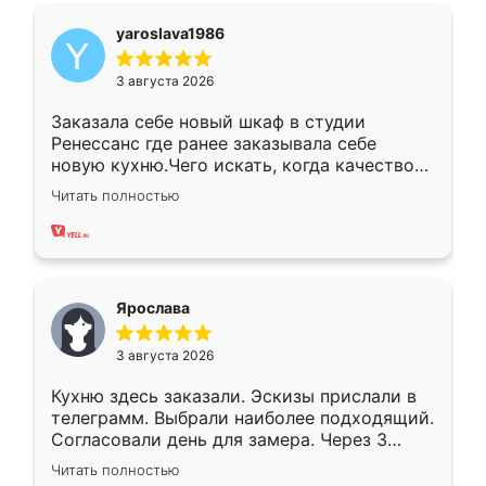
yaroslava1986
3 августа 2026
Заказала себе новый шкаф в студии
Ренессанс где ранее заказывала себе
новую кухню.Чего искать, когда качеством
вполне довольна. Служит кухня уже почти
Читать полностью
два года, нареканий нет.
Ярослава
3 августа 2026
Кухню здесь заказали. Эскизы прислали в
телеграмм. Выбрали наиболее подходящий.
Согласовали день для замера. Через 3
недели кухня была уже готова. Остались
Читать полностью
довольны работой. Спасибо Ренессанс