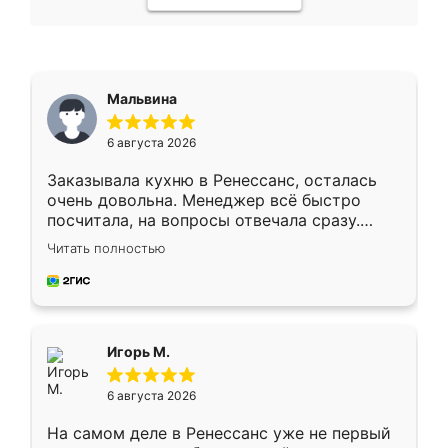
Мальвина
6 августа 2026
Заказывала кухню в Ренессанс, осталась
очень довольна. Менеджер всё быстро
посчитала, на вопросы отвечала сразу.
Замерщик приехал в субботу, подошёл к
Читать полностью
делу со всей ответственностью. Собрали
за день, ребята работали аккуратно, даже
пыли почти не было. Качество отличное,
ящики ходят плавно, ничего не скрипит.
Всё подошло как влитое.
Игорь М.
6 августа 2026
На самом деле в Ренессанс уже не первый