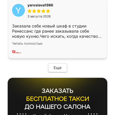
yaroslava1986
3 августа 2026
Заказала себе новый шкаф в студии
Ренессанс где ранее заказывала себе
новую кухню.Чего искать, когда качеством
вполне довольна. Служит кухня уже почти
Читать полностью
два года, нареканий нет.
Еще
ЗАКАЗАТЬ
БЕСПЛАТНОЕ ТАКСИ
ДО НАШЕГО САЛОНА