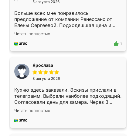
5 августа 2026
Больше всех мне понравилось
предложение от компании Ренессанс от
Елены Сергеевой. Подходяшщая цена и
короткие сроки изготовления. Приехавший
Читать полностью
для замера сотрудник Владислав
предложил по моему эскизу самый
1
подходящий вариант шкафа. Немного его
видоизменил, получилось даже лучше, чем
я хотела.
Ярослава
3 августа 2026
Кухню здесь заказали. Эскизы прислали в
телеграмм. Выбрали наиболее подходящий.
Согласовали день для замера. Через 3
недели кухня была уже готова. Остались
Читать полностью
довольны работой. Спасибо Ренессанс
мебель за качественную работу!