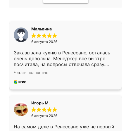
Мальвина
6 августа 2026
Заказывала кухню в Ренессанс, осталась
очень довольна. Менеджер всё быстро
посчитала, на вопросы отвечала сразу.
Замерщик приехал в субботу, подошёл к
Читать полностью
делу со всей ответственностью. Собрали
за день, ребята работали аккуратно, даже
пыли почти не было. Качество отличное,
ящики ходят плавно, ничего не скрипит.
Всё подошло как влитое.
Игорь М.
6 августа 2026
На самом деле в Ренессанс уже не первый