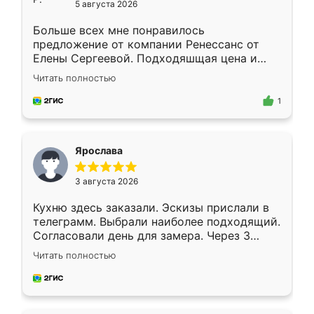
5 августа 2026
Больше всех мне понравилось
предложение от компании Ренессанс от
Елены Сергеевой. Подходяшщая цена и
короткие сроки изготовления. Приехавший
Читать полностью
для замера сотрудник Владислав
предложил по моему эскизу самый
1
подходящий вариант шкафа. Немного его
видоизменил, получилось даже лучше, чем
я хотела.
Ярослава
3 августа 2026
Кухню здесь заказали. Эскизы прислали в
телеграмм. Выбрали наиболее подходящий.
Согласовали день для замера. Через 3
недели кухня была уже готова. Остались
Читать полностью
довольны работой. Спасибо Ренессанс
мебель за качественную работу!