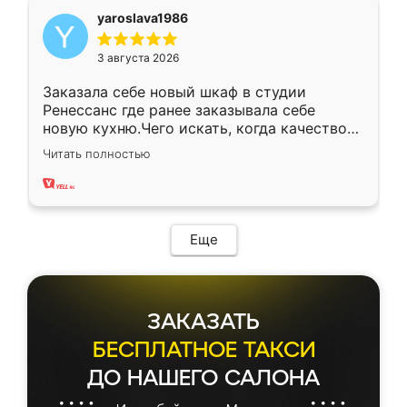
yaroslava1986
3 августа 2026
Заказала себе новый шкаф в студии
Ренессанс где ранее заказывала себе
новую кухню.Чего искать, когда качеством
вполне довольна. Служит кухня уже почти
Читать полностью
два года, нареканий нет.
Еще
ЗАКАЗАТЬ
БЕСПЛАТНОЕ ТАКСИ
ДО НАШЕГО САЛОНА