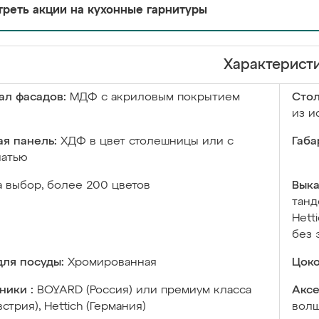
реть акции на кухонные гарнитуры
Характерист
ал фасадов:
МДФ с акриловым покрытием
Сто
из и
я панель:
ХДФ в цвет столешницы или с
Габа
чатью
а выбор, более 200 цветов
Выка
танд
Hett
без 
ля посуды:
Хромированная
Цоко
ники :
BOYARD (Россия) или премиум класса
Аксе
встрия), Hettich (Германия)
волш