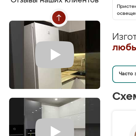
Отзывы наших клиентов
Пристен
освеще
Изго
любы
Часто 
Схе