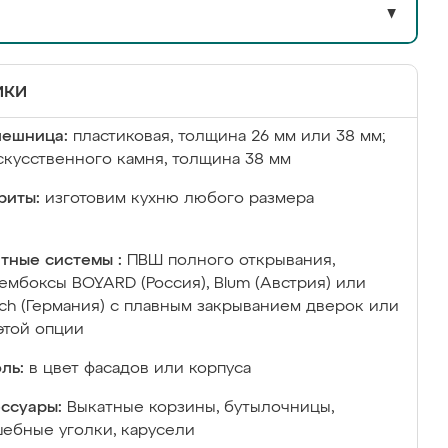
▼
ики
лешница:
пластиковая, толщина 26 мм или 38 мм;
скусственного камня, толщина 38 мм
риты:
изготовим кухню любого размера
тные системы :
ПВШ полного открывания,
ембоксы BOYARD (Россия), Blum (Австрия) или
ich (Германия) с плавным закрыванием дверок или
этой опции
ль:
в цвет фасадов или корпуса
ссуары:
Выкатные корзины, бутылочницы,
ебные уголки, карусели