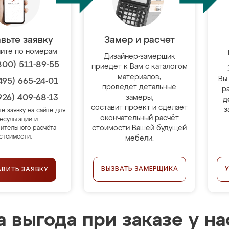
вьте заявку
Замер и расчет
ите по номерам
Дизайнер-замерщик
800) 511-89-55
приедет к Вам с каталогом
материалов,
Вы
495) 665-24-01
проведёт детальные
р
926) 409-68-13
замеры,
д
составит проект и сделает
з
те заявку на сайте для
окончательный расчёт
нсультации и
стоимости Вашей будущей
ительного расчёта
стоимости.
мебели.
ВЫЗВАТЬ ЗАМЕРЩИКА
АВИТЬ ЗАЯВКУ
 выгода при заказе у на