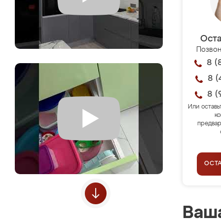
Оста
Позвон
8 (
8 (
8 (
Или оставь
ко
предвар
ОСТ
Ваша