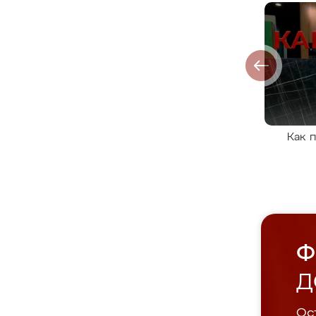
Как 
Ф
Д
Ост