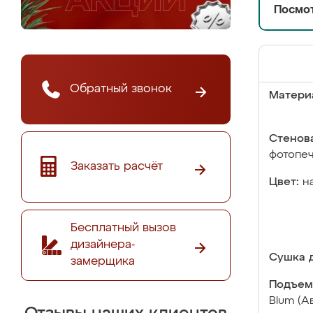
Посмот
Обратный звонок
Матери
Стенова
фотопе
Заказать расчёт
Цвет:
н
Бесплатный вызов
дизайнера-
Сушка д
замерщика
Подъем
Blum (А