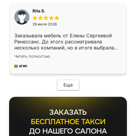
Rita S.
29 июля 2026
Заказывала мебель от Елены Сергеевой
Ренессанс. До этого рассматривала
несколько компаний, но в итоге выбрала
эту. Сначала обговорили условия, потом
Читать полностью
приехал замерщик, всё спокойно объяснил
и снял размеры. Изготовили в срок, с
доставкой тоже никаких проблем не
возникло. Сборку выполнили аккуратно,
мебель сразу встала на свое место без
Еще
каких-либо доработок. Качеством осталась
довольна, все выглядит так, как и ожидала.
ЗАКАЗАТЬ
БЕСПЛАТНОЕ ТАКСИ
ДО НАШЕГО САЛОНА