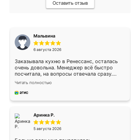
Оставить отзыв
Мальвина
6 августа 2026
Заказывала кухню в Ренессанс, осталась
очень довольна. Менеджер всё быстро
посчитала, на вопросы отвечала сразу.
Замерщик приехал в субботу, подошёл к
Читать полностью
делу со всей ответственностью. Собрали
за день, ребята работали аккуратно, даже
пыли почти не было. Качество отличное,
ящики ходят плавно, ничего не скрипит.
Всё подошло как влитое.
Аринка Р.
5 августа 2026