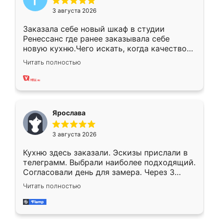
3 августа 2026
Заказала себе новый шкаф в студии
Ренессанс где ранее заказывала себе
новую кухню.Чего искать, когда качеством
вполне довольна. Служит кухня уже почти
Читать полностью
два года, нареканий нет.
Ярослава
3 августа 2026
Кухню здесь заказали. Эскизы прислали в
телеграмм. Выбрали наиболее подходящий.
Согласовали день для замера. Через 3
недели кухня была уже готова. Остались
Читать полностью
довольны работой. Спасибо Ренессанс
мебель за качественную работу!