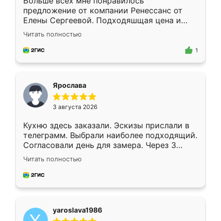
Больше всех мне понравилось
предложение от компании Ренессанс от
Елены Сергеевой. Подходяшщая цена и
короткие сроки изготовления. Приехавший
Читать полностью
для замера сотрудник Владислав
предложил по моему эскизу самый
1
подходящий вариант шкафа. Немного его
видоизменил, получилось даже лучше, чем
я хотела.
Ярослава
3 августа 2026
Кухню здесь заказали. Эскизы прислали в
телеграмм. Выбрали наиболее подходящий.
Согласовали день для замера. Через 3
недели кухня была уже готова. Остались
Читать полностью
довольны работой. Спасибо Ренессанс
мебель за качественную работу!
yaroslava1986