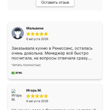
Оставить отзыв
Мальвина
6 августа 2026
Заказывала кухню в Ренессанс, осталась
очень довольна. Менеджер всё быстро
посчитала, на вопросы отвечала сразу.
Замерщик приехал в субботу, подошёл к
Читать полностью
делу со всей ответственностью. Собрали
за день, ребята работали аккуратно, даже
пыли почти не было. Качество отличное,
ящики ходят плавно, ничего не скрипит.
Всё подошло как влитое.
Игорь М.
6 августа 2026