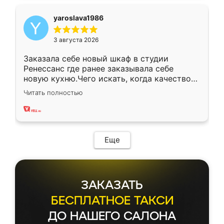
yaroslava1986
3 августа 2026
Заказала себе новый шкаф в студии
Ренессанс где ранее заказывала себе
новую кухню.Чего искать, когда качеством
вполне довольна. Служит кухня уже почти
Читать полностью
два года, нареканий нет.
Еще
ЗАКАЗАТЬ
БЕСПЛАТНОЕ ТАКСИ
ДО НАШЕГО САЛОНА