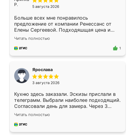
5 августа 2026
Больше всех мне понравилось
предложение от компании Ренессанс от
Елены Сергеевой. Подходяшщая цена и
короткие сроки изготовления. Приехавший
Читать полностью
для замера сотрудник Владислав
предложил по моему эскизу самый
1
подходящий вариант шкафа. Немного его
видоизменил, получилось даже лучше, чем
я хотела.
Ярослава
3 августа 2026
Кухню здесь заказали. Эскизы прислали в
телеграмм. Выбрали наиболее подходящий.
Согласовали день для замера. Через 3
недели кухня была уже готова. Остались
Читать полностью
довольны работой. Спасибо Ренессанс
мебель за качественную работу!