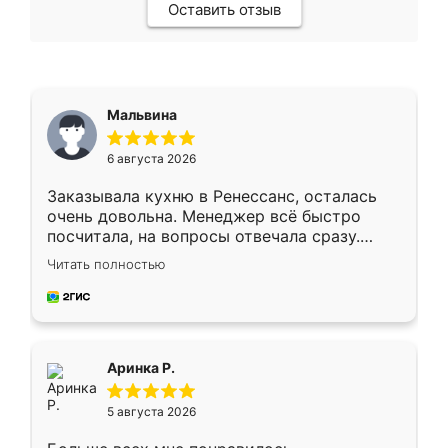
Оставить отзыв
Мальвина
6 августа 2026
Заказывала кухню в Ренессанс, осталась
очень довольна. Менеджер всё быстро
посчитала, на вопросы отвечала сразу.
Замерщик приехал в субботу, подошёл к
Читать полностью
делу со всей ответственностью. Собрали
за день, ребята работали аккуратно, даже
пыли почти не было. Качество отличное,
ящики ходят плавно, ничего не скрипит.
Всё подошло как влитое.
Аринка Р.
5 августа 2026