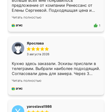
Больше всех мне понравилось
предложение от компании Ренессанс от
Елены Сергеевой. Подходяшщая цена и
короткие сроки изготовления. Приехавший
Читать полностью
для замера сотрудник Владислав
предложил по моему эскизу самый
1
подходящий вариант шкафа. Немного его
видоизменил, получилось даже лучше, чем
я хотела.
Ярослава
3 августа 2026
Кухню здесь заказали. Эскизы прислали в
телеграмм. Выбрали наиболее подходящий.
Согласовали день для замера. Через 3
недели кухня была уже готова. Остались
Читать полностью
довольны работой. Спасибо Ренессанс
мебель за качественную работу!
yaroslava1986