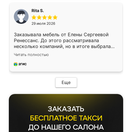
Rita S.
29 июля 2026
Заказывала мебель от Елены Сергеевой
Ренессанс. До этого рассматривала
несколько компаний, но в итоге выбрала
эту. Сначала обговорили условия, потом
Читать полностью
приехал замерщик, всё спокойно объяснил
и снял размеры. Изготовили в срок, с
доставкой тоже никаких проблем не
возникло. Сборку выполнили аккуратно,
мебель сразу встала на свое место без
Еще
каких-либо доработок. Качеством осталась
довольна, все выглядит так, как и ожидала.
ЗАКАЗАТЬ
БЕСПЛАТНОЕ ТАКСИ
ДО НАШЕГО САЛОНА