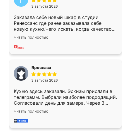
3 августа 2026
Заказала себе новый шкаф в студии
Ренессанс где ранее заказывала себе
новую кухню.Чего искать, когда качеством
вполне довольна. Служит кухня уже почти
Читать полностью
два года, нареканий нет.
Ярослава
3 августа 2026
Кухню здесь заказали. Эскизы прислали в
телеграмм. Выбрали наиболее подходящий.
Согласовали день для замера. Через 3
недели кухня была уже готова. Остались
Читать полностью
довольны работой. Спасибо Ренессанс
мебель за качественную работу!