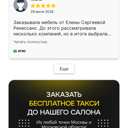
29 июля 2026
Заказывала мебель от Елены Сергеевой
Ренессанс. До этого рассматривала
несколько компаний, но в итоге выбрала
эту. Сначала обговорили условия, потом
Читать полностью
приехал замерщик, всё спокойно объяснил
и снял размеры. Изготовили в срок, с
доставкой тоже никаких проблем не
возникло. Сборку выполнили аккуратно,
мебель сразу встала на свое место без
Еще
каких-либо доработок. Качеством осталась
довольна, все выглядит так, как и ожидала.
ЗАКАЗАТЬ
БЕСПЛАТНОЕ ТАКСИ
ДО НАШЕГО САЛОНА
Из любой точки Москвы и
Московской области!