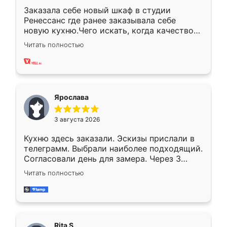
Заказала себе новый шкаф в студии
Ренессанс где ранее заказывала себе
новую кухню.Чего искать, когда качеством
вполне довольна. Служит кухня уже почти
Читать полностью
два года, нареканий нет.
Ярослава
3 августа 2026
Кухню здесь заказали. Эскизы прислали в
телеграмм. Выбрали наиболее подходящий.
Согласовали день для замера. Через 3
недели кухня была уже готова. Остались
Читать полностью
довольны работой. Спасибо Ренессанс
мебель за качественную работу!
Rita S.