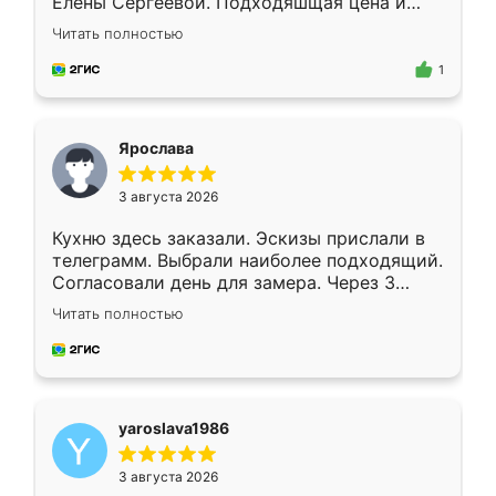
Елены Сергеевой. Подходяшщая цена и
короткие сроки изготовления. Приехавший
Читать полностью
для замера сотрудник Владислав
предложил по моему эскизу самый
1
подходящий вариант шкафа. Немного его
видоизменил, получилось даже лучше, чем
я хотела.
Ярослава
3 августа 2026
Кухню здесь заказали. Эскизы прислали в
телеграмм. Выбрали наиболее подходящий.
Согласовали день для замера. Через 3
недели кухня была уже готова. Остались
Читать полностью
довольны работой. Спасибо Ренессанс
мебель за качественную работу!
yaroslava1986
3 августа 2026