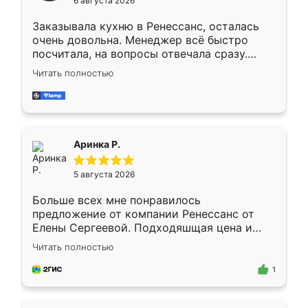
6 августа 2026
мебели буду заказывать только здесь.
Заказывала кухню в Ренессанс, осталась
очень довольна. Менеджер всё быстро
посчитала, на вопросы отвечала сразу.
Замерщик приехал в субботу, подошёл к
Читать полностью
делу со всей ответственностью. Собрали
за день, ребята работали аккуратно, даже
пыли почти не было. Качество отличное,
ящики ходят плавно, ничего не скрипит.
Всё подошло как влитое.
Аринка Р.
5 августа 2026
Больше всех мне понравилось
предложение от компании Ренессанс от
Елены Сергеевой. Подходяшщая цена и
короткие сроки изготовления. Приехавший
Читать полностью
для замера сотрудник Владислав
предложил по моему эскизу самый
1
подходящий вариант шкафа. Немного его
видоизменил, получилось даже лучше, чем