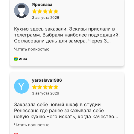
я хотела.
Ярослава
3 августа 2026
Кухню здесь заказали. Эскизы прислали в
телеграмм. Выбрали наиболее подходящий.
Согласовали день для замера. Через 3
недели кухня была уже готова. Остались
Читать полностью
довольны работой. Спасибо Ренессанс
мебель за качественную работу!
yaroslava1986
3 августа 2026
Заказала себе новый шкаф в студии
Ренессанс где ранее заказывала себе
новую кухню.Чего искать, когда качеством
вполне довольна. Служит кухня уже почти
Читать полностью
два года, нареканий нет.