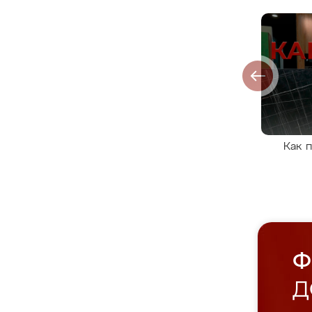
Как 
Ф
Д