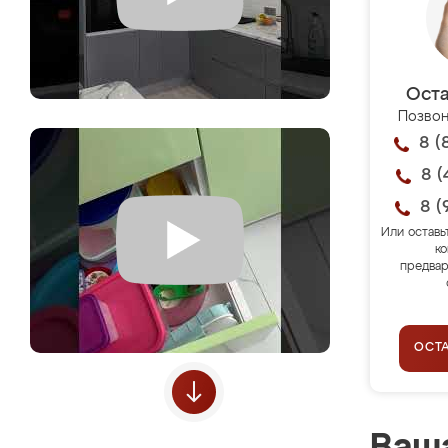
Оста
Позвон
8 (
8 (
8 (
Или оставь
ко
предвар
ОСТ