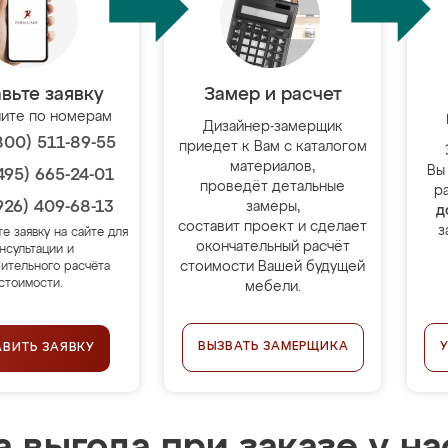
вьте заявку
Замер и расчет
ите по номерам
Дизайнер-замерщик
800) 511-89-55
приедет к Вам с каталогом
материалов,
Вы
495) 665-24-01
проведёт детальные
р
926) 409-68-13
замеры,
д
составит проект и сделает
з
те заявку на сайте для
окончательный расчёт
нсультации и
стоимости Вашей будущей
ительного расчёта
стоимости.
мебели.
ВЫЗВАТЬ ЗАМЕРЩИКА
АВИТЬ ЗАЯВКУ