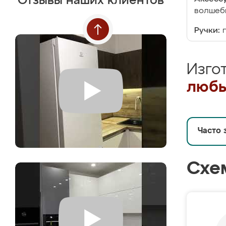
Отзывы наших клиентов
волшебн
Ручки:
Изго
любы
Часто 
Схе