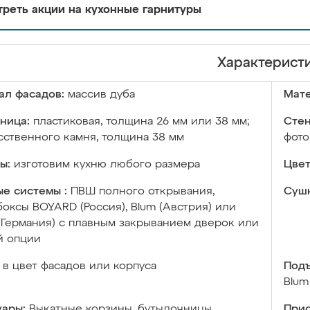
реть акции на кухонные гарнитуры
Характерист
ал фасадов:
массив дуба
Мате
ница:
пластиковая, толщина 26 мм или 38 мм;
Стен
сственного камня, толщина 38 мм
фото
ы:
изготовим кухню любого размера
Цвет
е системы :
ПВШ полного открывания,
Сушк
оксы BOYARD (Россия), Blum (Австрия) или
 (Германия) с плавным закрыванием дверок или
й опции
в цвет фасадов или корпуса
Подъ
Blum
уары:
Выкатные корзины, бутылочницы,
Прис