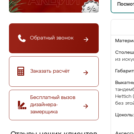
Посмот
Обратный звонок
Матери
Столеш
из иску
Заказать расчёт
Габарит
Выкатны
тандемб
Hettich
Бесплатный вызов
без это
дизайнера-
замерщика
Цоколь:
Аксесс