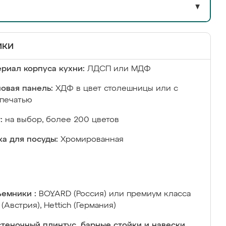
▼
ики
риал корпуса кухни:
ЛДСП или МДФ
овая панель:
ХДФ в цвет столешницы или с
печатью
:
на выбор, более 200 цветов
а для посуды:
Хромированная
емники :
BOYARD (Россия) или премиум класса
 (Австрия), Hettich (Германия)
теночный плинтус, барные стойки и навески,