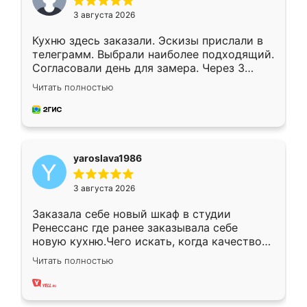
3 августа 2026
Кухню здесь заказали. Эскизы прислали в
телеграмм. Выбрали наиболее подходящий.
Согласовали день для замера. Через 3
недели кухня была уже готова. Остались
Читать полностью
довольны работой. Спасибо Ренессанс
мебель за качественную работу!
yaroslava1986
3 августа 2026
Заказала себе новый шкаф в студии
Ренессанс где ранее заказывала себе
новую кухню.Чего искать, когда качеством
вполне довольна. Служит кухня уже почти
Читать полностью
два года, нареканий нет.