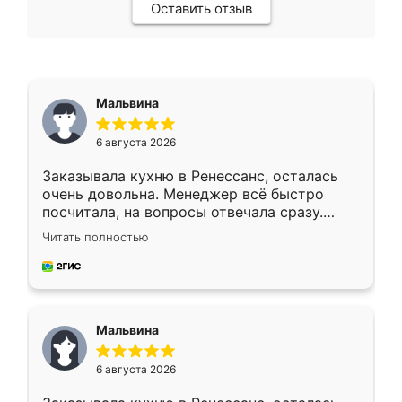
Оставить отзыв
Мальвина
6 августа 2026
Заказывала кухню в Ренессанс, осталась
очень довольна. Менеджер всё быстро
посчитала, на вопросы отвечала сразу.
Замерщик приехал в субботу, подошёл к
Читать полностью
делу со всей ответственностью. Собрали
за день, ребята работали аккуратно, даже
пыли почти не было. Качество отличное,
ящики ходят плавно, ничего не скрипит.
Всё подошло как влитое.
Мальвина
6 августа 2026