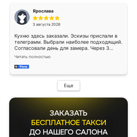
Ярослава
3 августа 2026
Кухню здесь заказали. Эскизы прислали в
телеграмм. Выбрали наиболее подходящий.
Согласовали день для замера. Через 3
недели кухня была уже готова. Остались
Читать полностью
довольны работой. Спасибо Ренессанс
мебель за качественную работу!
Еще
ЗАКАЗАТЬ
БЕСПЛАТНОЕ ТАКСИ
ДО НАШЕГО САЛОНА