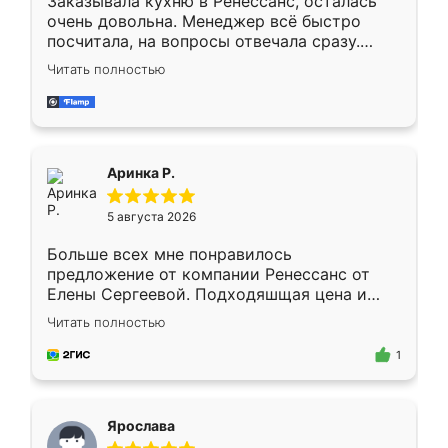
Заказывала кухню в Ренессанс, осталась
очень довольна. Менеджер всё быстро
посчитала, на вопросы отвечала сразу.
Замерщик приехал в субботу, подошёл к
Читать полностью
делу со всей ответственностью. Собрали
за день, ребята работали аккуратно, даже
пыли почти не было. Качество отличное,
ящики ходят плавно, ничего не скрипит.
Всё подошло как влитое.
Аринка Р.
5 августа 2026
Больше всех мне понравилось
предложение от компании Ренессанс от
Елены Сергеевой. Подходяшщая цена и
короткие сроки изготовления. Приехавший
Читать полностью
для замера сотрудник Владислав
предложил по моему эскизу самый
1
подходящий вариант шкафа. Немного его
видоизменил, получилось даже лучше, чем
я хотела.
Ярослава