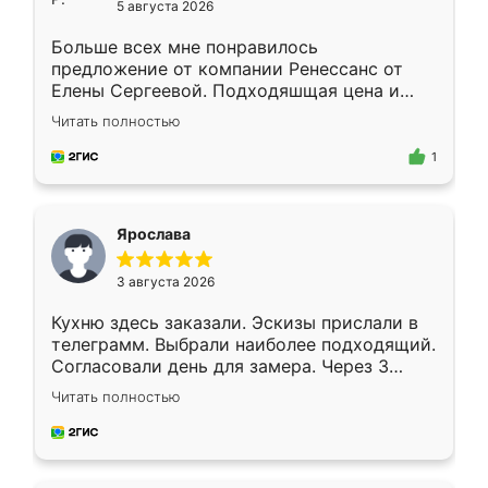
5 августа 2026
Больше всех мне понравилось
предложение от компании Ренессанс от
Елены Сергеевой. Подходяшщая цена и
короткие сроки изготовления. Приехавший
Читать полностью
для замера сотрудник Владислав
предложил по моему эскизу самый
1
подходящий вариант шкафа. Немного его
видоизменил, получилось даже лучше, чем
я хотела.
Ярослава
3 августа 2026
Кухню здесь заказали. Эскизы прислали в
телеграмм. Выбрали наиболее подходящий.
Согласовали день для замера. Через 3
недели кухня была уже готова. Остались
Читать полностью
довольны работой. Спасибо Ренессанс
мебель за качественную работу!