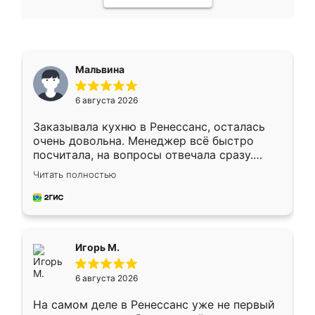
Мальвина
6 августа 2026
Заказывала кухню в Ренессанс, осталась
очень довольна. Менеджер всё быстро
посчитала, на вопросы отвечала сразу.
Замерщик приехал в субботу, подошёл к
Читать полностью
делу со всей ответственностью. Собрали
за день, ребята работали аккуратно, даже
пыли почти не было. Качество отличное,
ящики ходят плавно, ничего не скрипит.
Всё подошло как влитое.
Игорь М.
6 августа 2026
На самом деле в Ренессанс уже не первый