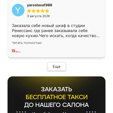
yaroslava1986
3 августа 2026
Заказала себе новый шкаф в студии
Ренессанс где ранее заказывала себе
новую кухню.Чего искать, когда качеством
вполне довольна. Служит кухня уже почти
Читать полностью
два года, нареканий нет.
Еще
ЗАКАЗАТЬ
БЕСПЛАТНОЕ ТАКСИ
ДО НАШЕГО САЛОНА