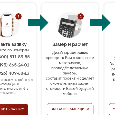
вьте заявку
Замер и расчет
ите по номерам
Дизайнер-замерщик
800) 511-89-55
приедет к Вам с каталогом
материалов,
Вы
495) 665-24-01
проведёт детальные
р
926) 409-68-13
замеры,
д
составит проект и сделает
з
те заявку на сайте для
окончательный расчёт
нсультации и
стоимости Вашей будущей
ительного расчёта
стоимости.
мебели.
ВЫЗВАТЬ ЗАМЕРЩИКА
АВИТЬ ЗАЯВКУ