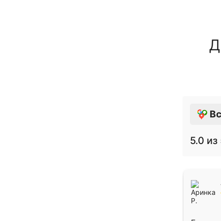
Д
Вс
5.0
из 