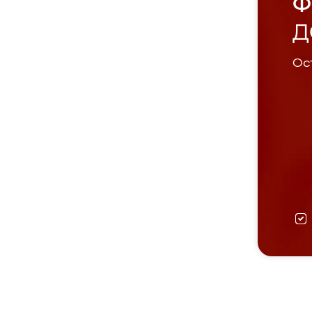
Ф
Д
Ост