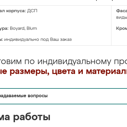
ал корпуса:
ДСП
Фаса
виды
ура:
Boyard, Blum
Кром
ы:
индивидуально под Ваш заказ
товим по индивидуальному про
е размеры, цвета и материа
задаваемые вопросы
ма работы