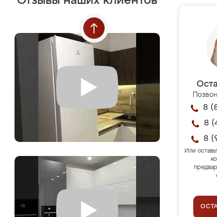
Отзывы наших клиентов
Оста
Позвон
8 (
8 (
8 (
Или оставь
ко
предвар
ОСТ