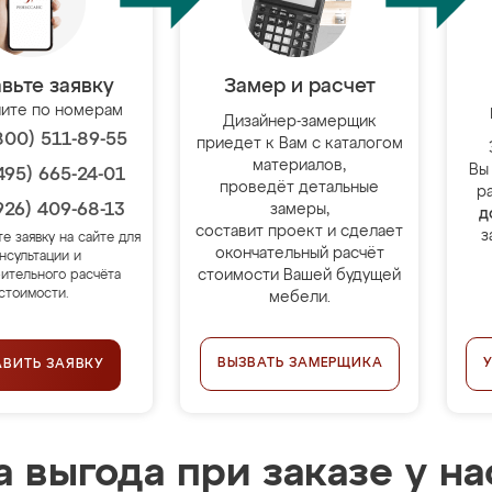
вьте заявку
Замер и расчет
ите по номерам
Дизайнер-замерщик
800) 511-89-55
приедет к Вам с каталогом
материалов,
Вы
495) 665-24-01
проведёт детальные
р
926) 409-68-13
замеры,
д
составит проект и сделает
з
те заявку на сайте для
окончательный расчёт
нсультации и
стоимости Вашей будущей
ительного расчёта
стоимости.
мебели.
ВЫЗВАТЬ ЗАМЕРЩИКА
АВИТЬ ЗАЯВКУ
 выгода при заказе у на