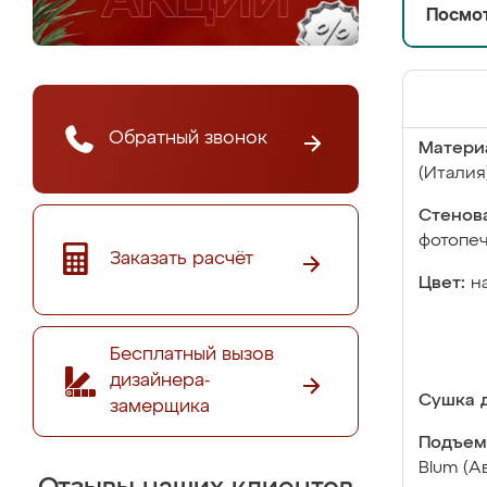
Посмот
Обратный звонок
Матери
(Италия
Стенова
фотопе
Заказать расчёт
Цвет:
н
Бесплатный вызов
дизайнера-
Сушка д
замерщика
Подъем
Blum (А