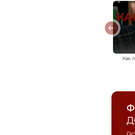
Как 
Ф
Д
Ост