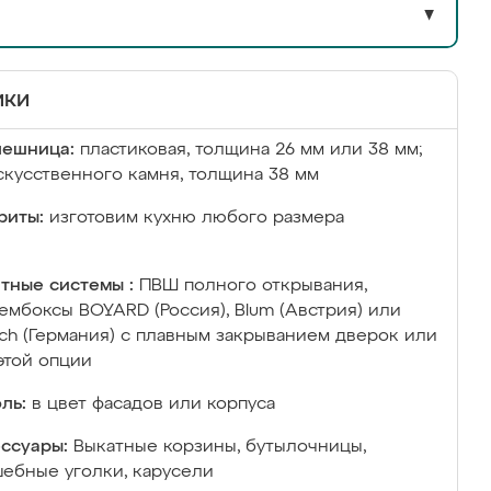
▼
ики
лешница:
пластиковая, толщина 26 мм или 38 мм;
скусственного камня, толщина 38 мм
риты:
изготовим кухню любого размера
тные системы :
ПВШ полного открывания,
ембоксы BOYARD (Россия), Blum (Австрия) или
ich (Германия) с плавным закрыванием дверок или
этой опции
ль:
в цвет фасадов или корпуса
ссуары:
Выкатные корзины, бутылочницы,
ебные уголки, карусели