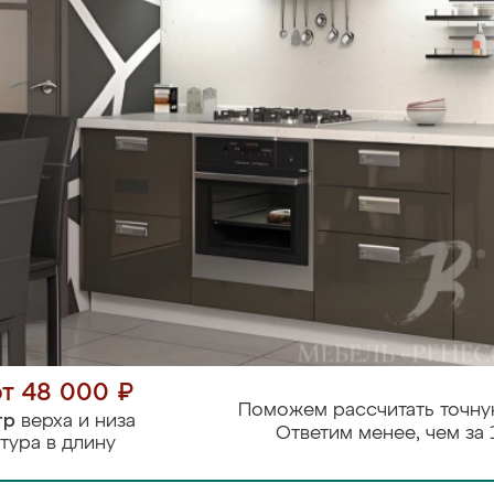
от 48 000 ₽
Поможем рассчитать точну
тр
верха и низа
Ответим менее, чем за 
тура в длину