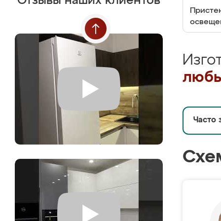
Отзывы наших клиентов
Пристен
освеще
Изго
любы
Часто 
Схе