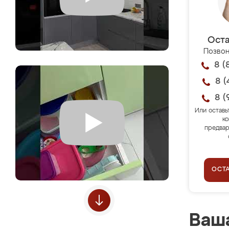
Оста
Позвон
8 (
8 (
8 (
Или оставь
ко
предвар
ОСТ
Ваша