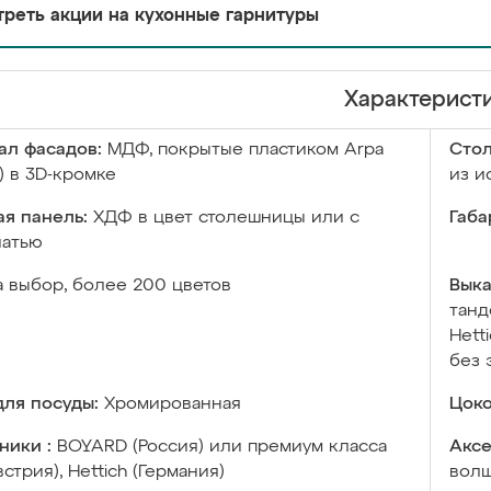
реть акции на кухонные гарнитуры
Характерист
ал фасадов:
МДФ, покрытые пластиком Arpa
Сто
) в 3D-кромке
из и
я панель:
ХДФ в цвет столешницы или с
Габа
чатью
а выбор, более 200 цветов
Выка
танд
Hett
без 
ля посуды:
Хромированная
Цоко
ники :
BOYARD (Россия) или премиум класса
Аксе
встрия), Hettich (Германия)
волш