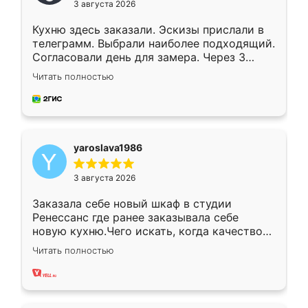
3 августа 2026
Кухню здесь заказали. Эскизы прислали в
телеграмм. Выбрали наиболее подходящий.
Согласовали день для замера. Через 3
недели кухня была уже готова. Остались
Читать полностью
довольны работой. Спасибо Ренессанс
мебель за качественную работу!
yaroslava1986
3 августа 2026
Заказала себе новый шкаф в студии
Ренессанс где ранее заказывала себе
новую кухню.Чего искать, когда качеством
вполне довольна. Служит кухня уже почти
Читать полностью
два года, нареканий нет.