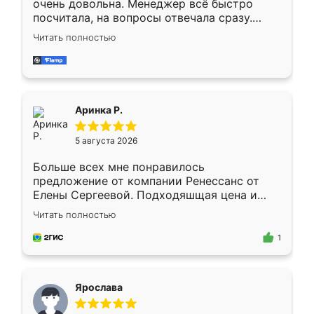
очень довольна. Менеджер всё быстро
посчитала, на вопросы отвечала сразу.
Замерщик приехал в субботу, подошёл к
Читать полностью
делу со всей ответственностью. Собрали
за день, ребята работали аккуратно, даже
пыли почти не было. Качество отличное,
ящики ходят плавно, ничего не скрипит.
Всё подошло как влитое.
Аринка Р.
5 августа 2026
Больше всех мне понравилось
предложение от компании Ренессанс от
Елены Сергеевой. Подходяшщая цена и
короткие сроки изготовления. Приехавший
Читать полностью
для замера сотрудник Владислав
предложил по моему эскизу самый
1
подходящий вариант шкафа. Немного его
видоизменил, получилось даже лучше, чем
я хотела.
Ярослава