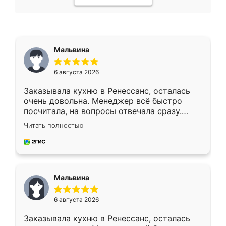
Мальвина
6 августа 2026
Заказывала кухню в Ренессанс, осталась
очень довольна. Менеджер всё быстро
посчитала, на вопросы отвечала сразу.
Замерщик приехал в субботу, подошёл к
Читать полностью
делу со всей ответственностью. Собрали
за день, ребята работали аккуратно, даже
пыли почти не было. Качество отличное,
ящики ходят плавно, ничего не скрипит.
Всё подошло как влитое.
Мальвина
6 августа 2026
Заказывала кухню в Ренессанс, осталась