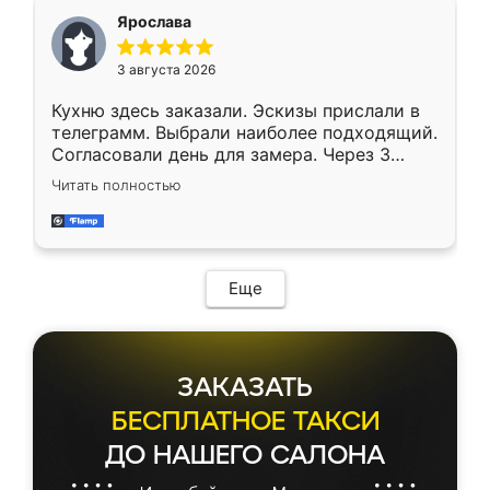
Ярослава
3 августа 2026
Кухню здесь заказали. Эскизы прислали в
телеграмм. Выбрали наиболее подходящий.
Согласовали день для замера. Через 3
недели кухня была уже готова. Остались
Читать полностью
довольны работой. Спасибо Ренессанс
мебель за качественную работу!
Еще
ЗАКАЗАТЬ
БЕСПЛАТНОЕ ТАКСИ
ДО НАШЕГО САЛОНА