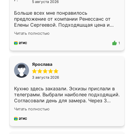
5 августа 2026
Больше всех мне понравилось
предложение от компании Ренессанс от
Елены Сергеевой. Подходяшщая цена и
короткие сроки изготовления. Приехавший
Читать полностью
для замера сотрудник Владислав
предложил по моему эскизу самый
1
подходящий вариант шкафа. Немного его
видоизменил, получилось даже лучше, чем
я хотела.
Ярослава
3 августа 2026
Кухню здесь заказали. Эскизы прислали в
телеграмм. Выбрали наиболее подходящий.
Согласовали день для замера. Через 3
недели кухня была уже готова. Остались
Читать полностью
довольны работой. Спасибо Ренессанс
мебель за качественную работу!