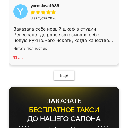
yaroslava1986
3 августа 2026
Заказала себе новый шкаф в студии
Ренессанс где ранее заказывала себе
новую кухню.Чего искать, когда качеством
вполне довольна. Служит кухня уже почти
Читать полностью
два года, нареканий нет.
Еще
ЗАКАЗАТЬ
БЕСПЛАТНОЕ ТАКСИ
ДО НАШЕГО САЛОНА