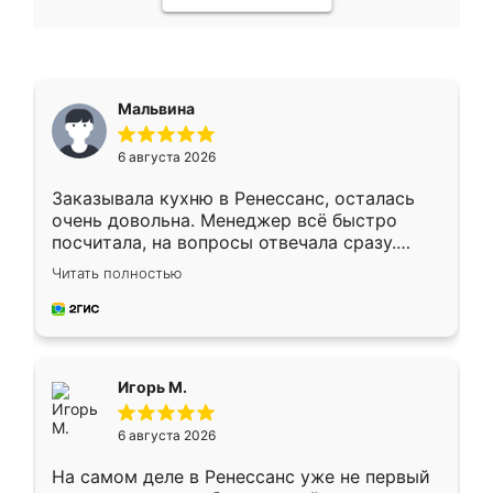
Мальвина
6 августа 2026
Заказывала кухню в Ренессанс, осталась
очень довольна. Менеджер всё быстро
посчитала, на вопросы отвечала сразу.
Замерщик приехал в субботу, подошёл к
Читать полностью
делу со всей ответственностью. Собрали
за день, ребята работали аккуратно, даже
пыли почти не было. Качество отличное,
ящики ходят плавно, ничего не скрипит.
Всё подошло как влитое.
Игорь М.
6 августа 2026
На самом деле в Ренессанс уже не первый